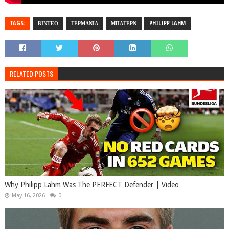
TAGS:
ΒΙΝΤΕΟ
ΓΕΡΜΑΝΙΑ
ΜΠΑΓΕΡΝ
PHILIPP LAHM
RELATED POSTS
Why Philipp Lahm Was The PERFECT Defender | Video
May 16, 2026
0