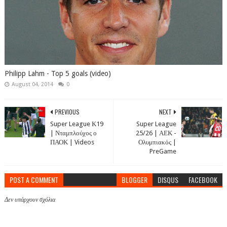
Philipp Lahm - Top 5 goals (video)
August 04, 2014
0
PREVIOUS
NEXT
Super League Κ19
Super League
| Νταμπλούχος ο
25/26 | ΑΕΚ -
ΠΑΟΚ | Videos
Ολυμπιακός |
PreGame
POST A COMMENT
BLOGGER
DISQUS
FACEBOOK
Δεν υπάρχουν σχόλια