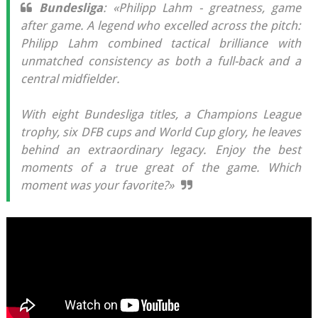
Bundesliga
: «Philipp Lahm - greatness, game
after game. A legend who excelled across the pitch:
Philipp Lahm combined tactical brilliance with
unmatched consistency as both a full-back and a
central midfielder.
With eight Bundesliga titles, a Champions League
trophy, six DFB cups and World Cup glory, he leaves
behind an extraordinary legacy. Enjoy the best
moments of a true great of the game. Which
moment was your favorite?»