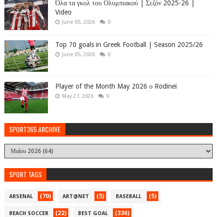
Όλα τα γκολ του Ολυμπιακού | Σεζόν 2025-26 |
Video
June 05, 2026
0
Top 70 goals in Greek Football | Season 2025/26
June 05, 2026
0
Player of the Month May 2026 ο Rodinei
May 27, 2026
0
SPORT365 ARCHIVE
SPORT TAGS
(70)
(5)
(5)
ARSENAL
ART@NET
BASEBALL
(22)
(336)
BEACH SOCCER
BEST GOAL