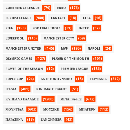
(79)
(176)
CONFERENCE LEAGUE
EURO
(980)
(18)
(16)
EUROPA LEAGUE
FANTASY
FIBA
(193)
(31)
(57)
FIFA
FOOTBALL IDOLS
INTER
(146)
(59)
LIVERPOOL
MANCHESTER CITY
(145)
(195)
(24)
MANCHESTER UNITED
MVP
NAPOLI
(127)
(101)
OLYMPIC GAMES
PLAYER OF THE MONTH
(12)
(186)
PLAYER OF THE SEASON
PREMIER LEAGUE
(24)
(15)
(342)
SUPER CUP
ΑΝΤΕΤΟΚΟΥΝΜΠΟ
ΓΕΡΜΑΝΙΑ
(405)
(51)
ΙΤΑΛΙΑ
ΚΙΝΗΜΑΤΟΓΡΑΦΟΣ
(1200)
(672)
ΚΥΠΕΛΛΟ ΕΛΛΑΔΟΣ
ΜΕΤΑΓΡΑΦΕΣ
(603)
(156)
(112)
ΜΟΥΝΤΙΑΛ
ΜΟΥΣΙΚΗ
ΜΠΑΓΕΡΝ
(13)
(43)
ΠΑΡΑΞΕΝΑ
ΣΑΝ ΣΗΜΕΡΑ