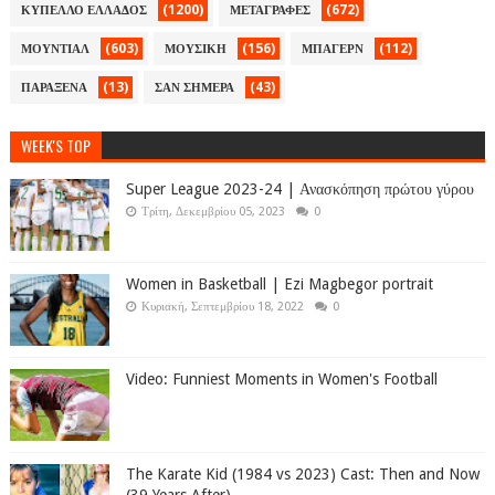
(1200)
(672)
ΚΥΠΕΛΛΟ ΕΛΛΑΔΟΣ
ΜΕΤΑΓΡΑΦΕΣ
(603)
(156)
(112)
ΜΟΥΝΤΙΑΛ
ΜΟΥΣΙΚΗ
ΜΠΑΓΕΡΝ
(13)
(43)
ΠΑΡΑΞΕΝΑ
ΣΑΝ ΣΗΜΕΡΑ
WEEK'S TOP
Super League 2023-24 | Ανασκόπηση πρώτου γύρου
Τρίτη, Δεκεμβρίου 05, 2023
0
Women in Basketball | Ezi Magbegor portrait
Κυριακή, Σεπτεμβρίου 18, 2022
0
Video: Funniest Moments in Women's Football
The Karate Kid (1984 vs 2023) Cast: Then and Now
(39 Years After)