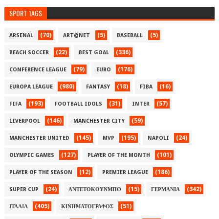
SPORT TAGS
(70)
(5)
(5)
ARSENAL
ART@NET
BASEBALL
(22)
(336)
BEACH SOCCER
BEST GOAL
(79)
(176)
CONFERENCE LEAGUE
EURO
(980)
(18)
(16)
EUROPA LEAGUE
FANTASY
FIBA
(193)
(31)
(57)
FIFA
FOOTBALL IDOLS
INTER
(146)
(59)
LIVERPOOL
MANCHESTER CITY
(145)
(195)
(24)
MANCHESTER UNITED
MVP
NAPOLI
(127)
(101)
OLYMPIC GAMES
PLAYER OF THE MONTH
(12)
(186)
PLAYER OF THE SEASON
PREMIER LEAGUE
(24)
(15)
(342)
SUPER CUP
ΑΝΤΕΤΟΚΟΥΝΜΠΟ
ΓΕΡΜΑΝΙΑ
(405)
(51)
ΙΤΑΛΙΑ
ΚΙΝΗΜΑΤΟΓΡΑΦΟΣ