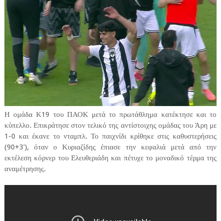
Η ομάδα Κ19 του ΠΑΟΚ μετά το πρωτάθλημα κατέκτησε και το
κύπελλο. Επικράτησε στον τελικό της αντίστοιχης ομάδας του Άρη με
1-0 και έκανε το νταμπλ. Το παιχνίδι κρίθηκε στις καθυστερήσεις
(90+3'), όταν ο Κυριαζίδης έπιασε την κεφαλιά μετά από την
εκτέλεση κόρνερ του Ελευθεριάδη και πέτυχε το μοναδικό τέρμα της
αναμέτρησης.