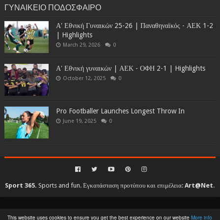
ΓΥΝΑΙΚΕΙΟ ΠΟΔΟΣΦΑΙΡΟ
Α' Εθνική Γυναικών 25-26 | Παναθηναϊκός - ΑΕΚ 1-2
| Highlights
March 29, 2026
0
Α' Εθνική γυναικών | ΑΕΚ - ΟΦΗ 2-1 | Highlights
October 12, 2025
0
Pro Footballer Launches Longest Throw In
June 19, 2025
0
Sport 365.
Sports and fun. Εγκατάσταση προτύπου και επιμέλεια:
Art@Net
.
Copyright © 2010-2026. All rights reserved...
This website uses cookies to ensure you get the best experience on our website
More info
Created By
SoraTemplates
| Distributed By
Gooyaabi Templates