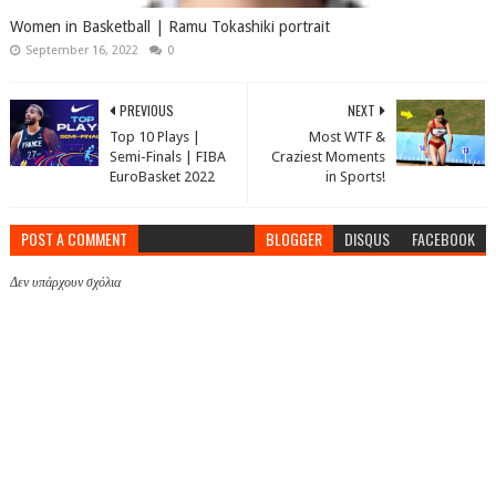
Women in Basketball | Ramu Tokashiki portrait
September 16, 2022
0
PREVIOUS
NEXT
Top 10 Plays |
Most WTF &
Semi-Finals | FIBA
Craziest Moments
EuroBasket 2022
in Sports!
POST A COMMENT
BLOGGER
DISQUS
FACEBOOK
Δεν υπάρχουν σχόλια