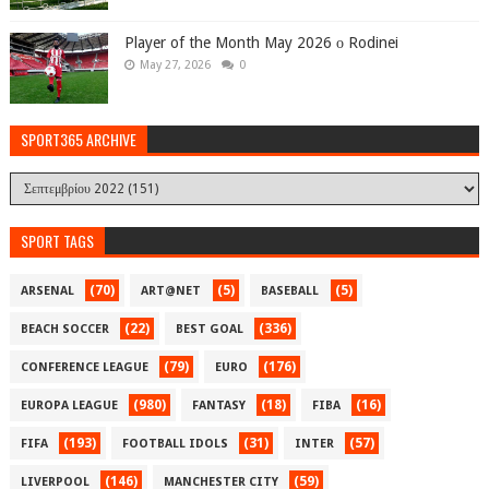
Player of the Month May 2026 ο Rodinei
May 27, 2026
0
SPORT365 ARCHIVE
SPORT TAGS
(70)
(5)
(5)
ARSENAL
ART@NET
BASEBALL
(22)
(336)
BEACH SOCCER
BEST GOAL
(79)
(176)
CONFERENCE LEAGUE
EURO
(980)
(18)
(16)
EUROPA LEAGUE
FANTASY
FIBA
(193)
(31)
(57)
FIFA
FOOTBALL IDOLS
INTER
(146)
(59)
LIVERPOOL
MANCHESTER CITY