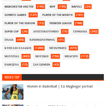
(145)
(195)
(24)
MANCHESTER UNITED
MVP
NAPOLI
(127)
(101)
OLYMPIC GAMES
PLAYER OF THE MONTH
(12)
(186)
PLAYER OF THE SEASON
PREMIER LEAGUE
(24)
(15)
(342)
SUPER CUP
ΑΝΤΕΤΟΚΟΥΝΜΠΟ
ΓΕΡΜΑΝΙΑ
(405)
(51)
ΙΤΑΛΙΑ
ΚΙΝΗΜΑΤΟΓΡΑΦΟΣ
(1200)
(672)
ΚΥΠΕΛΛΟ ΕΛΛΑΔΟΣ
ΜΕΤΑΓΡΑΦΕΣ
(603)
(156)
(112)
ΜΟΥΝΤΙΑΛ
ΜΟΥΣΙΚΗ
ΜΠΑΓΕΡΝ
(13)
(43)
ΠΑΡΑΞΕΝΑ
ΣΑΝ ΣΗΜΕΡΑ
WEEK'S TOP
Women in Basketball | Ezi Magbegor portrait