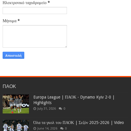
Ηλεκτρονικό ταχυδρομείο
*
Μήνυμα
*
ΠΑΟΚ
Europa League | ΠΑΟΚ - Dynamo Kyiv 2-0 |
Highlights
July 31, 2026
0
Όλα τα γκολ του ΠΑΟΚ | Σεζόν 2025-2026 | Video
June 14, 2026
0