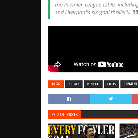
the Premier League table, including
and Liverpool's six-goal thriller!»
TAGS:
ΑΓΓΛΙΑ
ΒΙΝΤΕΟ
ΓΚΟΛ
PREMIER
RELATED POSTS