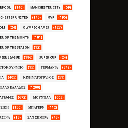
(146)
(59)
ERPOOL
MANCHESTER CITY
(145)
(195)
CHESTER UNITED
MVP
(24)
(127)
OLI
OLYMPIC GAMES
(101)
YER OF THE MONTH
(12)
YER OF THE SEASON
(186)
(24)
MIER LEAGUE
SUPER CUP
(15)
(342)
ΕΤΟΚΟΥΝΜΠΟ
ΓΕΡΜΑΝΙΑ
(405)
(51)
ΛΙΑ
ΚΙΝΗΜΑΤΟΓΡΑΦΟΣ
(1200)
ΕΛΛΟ ΕΛΛΑΔΟΣ
(672)
(603)
ΑΓΡΑΦΕΣ
ΜΟΥΝΤΙΑΛ
(156)
(112)
ΣΙΚΗ
ΜΠΑΓΕΡΝ
(13)
(43)
ΑΞΕΝΑ
ΣΑΝ ΣΗΜΕΡΑ