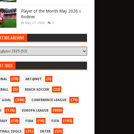
Player of the Month May 2026 ο
Rodinei
May 27, 2026
0
RT365 ARCHIVE
RT TAGS
(70)
(5)
ENAL
ART@NET
(5)
(22)
EBALL
BEACH SOCCER
(336)
(79)
T GOAL
CONFERENCE LEAGUE
(176)
(980)
O
EUROPA LEAGUE
(18)
(16)
(193)
TASY
FIBA
FIFA
(31)
(57)
TBALL IDOLS
INTER