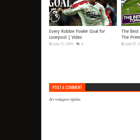
Every Robbie Fowler Goal for
The Best 
Liverpool | Video
The Prem
July 12, 2026
0
July 07, 
POST A COMMENT
Δεν υπάρχουν σχόλια