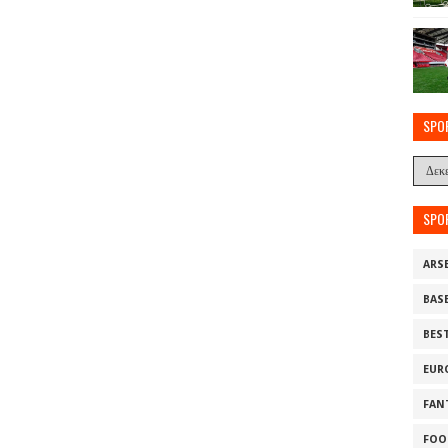
SPO
SPO
ARS
BAS
BES
EUR
FAN
FOO