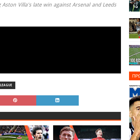
 Aston Villa's late win against Arsenal and Leeds
ΠΡ
 LEAGUE