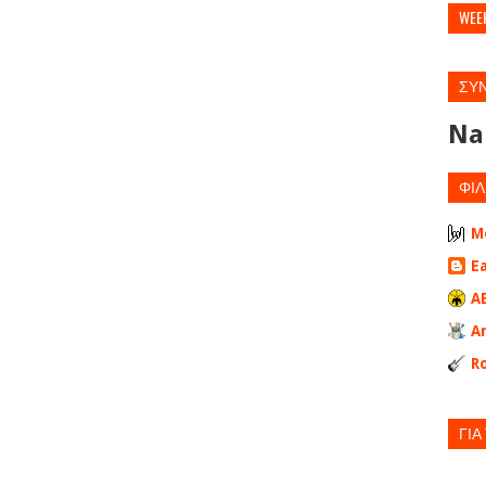
WEE
ΣΥ
Na
ΦΙΛ
M
E
A
A
Ro
ΓΙΑ