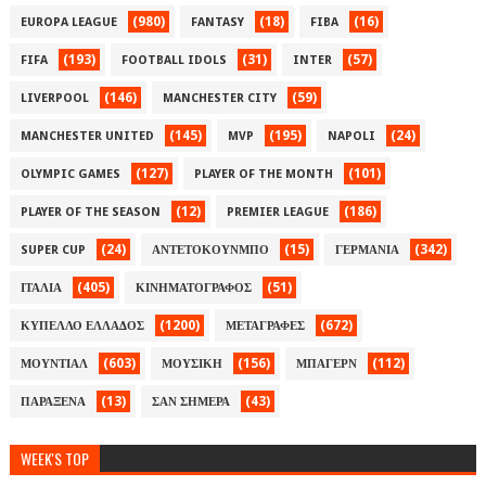
(980)
(18)
(16)
EUROPA LEAGUE
FANTASY
FIBA
(193)
(31)
(57)
FIFA
FOOTBALL IDOLS
INTER
(146)
(59)
LIVERPOOL
MANCHESTER CITY
(145)
(195)
(24)
MANCHESTER UNITED
MVP
NAPOLI
(127)
(101)
OLYMPIC GAMES
PLAYER OF THE MONTH
(12)
(186)
PLAYER OF THE SEASON
PREMIER LEAGUE
(24)
(15)
(342)
SUPER CUP
ΑΝΤΕΤΟΚΟΥΝΜΠΟ
ΓΕΡΜΑΝΙΑ
(405)
(51)
ΙΤΑΛΙΑ
ΚΙΝΗΜΑΤΟΓΡΑΦΟΣ
(1200)
(672)
ΚΥΠΕΛΛΟ ΕΛΛΑΔΟΣ
ΜΕΤΑΓΡΑΦΕΣ
(603)
(156)
(112)
ΜΟΥΝΤΙΑΛ
ΜΟΥΣΙΚΗ
ΜΠΑΓΕΡΝ
(13)
(43)
ΠΑΡΑΞΕΝΑ
ΣΑΝ ΣΗΜΕΡΑ
WEEK'S TOP