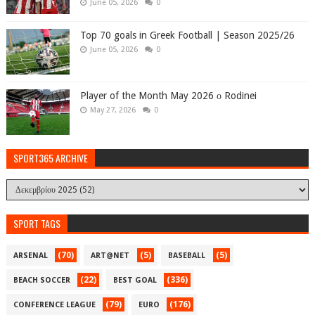
June 05, 2026
0
Top 70 goals in Greek Football | Season 2025/26
June 05, 2026
0
Player of the Month May 2026 ο Rodinei
May 27, 2026
0
SPORT365 ARCHIVE
SPORT TAGS
(70)
(5)
(5)
ARSENAL
ART@NET
BASEBALL
(22)
(336)
BEACH SOCCER
BEST GOAL
(79)
(176)
CONFERENCE LEAGUE
EURO