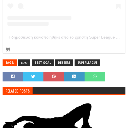
Η δημοσίευση κοινοποιήθηκε από το χρήστη Super League Greece (@super_league_gr)
TAGS:
ΠΑΟ
BEST GOAL
DESSERS
SUPERLEAGUE
RELATED POSTS