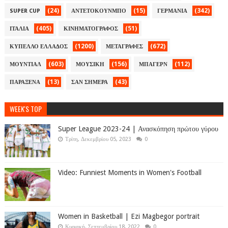
(24)
(15)
(342)
SUPER CUP
ΑΝΤΕΤΟΚΟΥΝΜΠΟ
ΓΕΡΜΑΝΙΑ
(405)
(51)
ΙΤΑΛΙΑ
ΚΙΝΗΜΑΤΟΓΡΑΦΟΣ
(1200)
(672)
ΚΥΠΕΛΛΟ ΕΛΛΑΔΟΣ
ΜΕΤΑΓΡΑΦΕΣ
(603)
(156)
(112)
ΜΟΥΝΤΙΑΛ
ΜΟΥΣΙΚΗ
ΜΠΑΓΕΡΝ
(13)
(43)
ΠΑΡΑΞΕΝΑ
ΣΑΝ ΣΗΜΕΡΑ
WEEK'S TOP
Super League 2023-24 | Ανασκόπηση πρώτου γύρου
Τρίτη, Δεκεμβρίου 05, 2023
0
Video: Funniest Moments in Women's Football
Women in Basketball | Ezi Magbegor portrait
Κυριακή, Σεπτεμβρίου 18, 2022
0