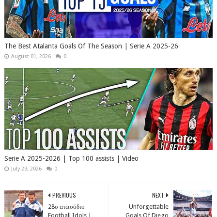
The Best Atalanta Goals Of The Season | Serie A 2025-26
August 01, 2026
0
Serie A 2025-2026 | Top 100 assists | Video
July 29, 2026
0
PREVIOUS
NEXT
28ο επεισόδιο
Unforgettable
Football Idols |
Goals Of Diego