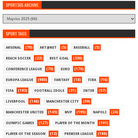
SPORT365 ARCHIVE
SPORT TAGS
(70)
(5)
(5)
ARSENAL
ART@NET
BASEBALL
(22)
(336)
BEACH SOCCER
BEST GOAL
(79)
(176)
CONFERENCE LEAGUE
EURO
(980)
(18)
(16)
EUROPA LEAGUE
FANTASY
FIBA
(193)
(31)
(57)
FIFA
FOOTBALL IDOLS
INTER
(146)
(59)
LIVERPOOL
MANCHESTER CITY
(145)
(195)
(24)
MANCHESTER UNITED
MVP
NAPOLI
(127)
(101)
OLYMPIC GAMES
PLAYER OF THE MONTH
(12)
(186)
PLAYER OF THE SEASON
PREMIER LEAGUE