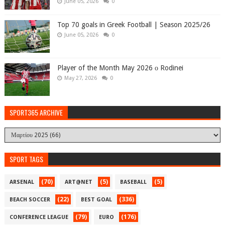
June 05, 2026
0
Top 70 goals in Greek Football | Season 2025/26
June 05, 2026
0
Player of the Month May 2026 ο Rodinei
May 27, 2026
0
SPORT365 ARCHIVE
SPORT TAGS
(70)
(5)
(5)
ARSENAL
ART@NET
BASEBALL
(22)
(336)
BEACH SOCCER
BEST GOAL
(79)
(176)
CONFERENCE LEAGUE
EURO