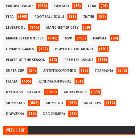
(980)
(18)
(16)
EUROPA LEAGUE
FANTASY
FIBA
(193)
(31)
(57)
FIFA
FOOTBALL IDOLS
INTER
(146)
(59)
LIVERPOOL
MANCHESTER CITY
(145)
(195)
(24)
MANCHESTER UNITED
MVP
NAPOLI
(127)
(101)
OLYMPIC GAMES
PLAYER OF THE MONTH
(12)
(186)
PLAYER OF THE SEASON
PREMIER LEAGUE
(24)
(15)
(342)
SUPER CUP
ΑΝΤΕΤΟΚΟΥΝΜΠΟ
ΓΕΡΜΑΝΙΑ
(405)
(51)
ΙΤΑΛΙΑ
ΚΙΝΗΜΑΤΟΓΡΑΦΟΣ
(1200)
(672)
ΚΥΠΕΛΛΟ ΕΛΛΑΔΟΣ
ΜΕΤΑΓΡΑΦΕΣ
(603)
(156)
(112)
ΜΟΥΝΤΙΑΛ
ΜΟΥΣΙΚΗ
ΜΠΑΓΕΡΝ
(13)
(43)
ΠΑΡΑΞΕΝΑ
ΣΑΝ ΣΗΜΕΡΑ
WEEK'S TOP