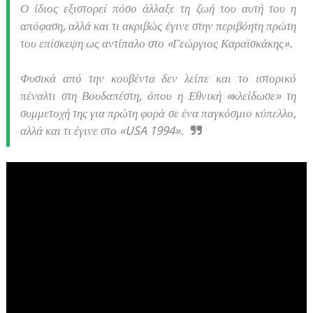
Ο ίδιος εξιστορεί πόσο άλλαξε τη ζωή του αυτή του η
απόφαση, αλλά και τι ακριβώς έγινε στην περιβόητη πρώτη
του επίσκεψη ως αντίπαλο στο «Γεώργιος Καραϊσκάκης».
Φυσικά από την κουβέντα δεν λείπε και το ιστορικό
πέναλτι στη Βουδαπέστη, όπου η Εθνική «κλείδωσε» τη
συμμετοχή της για πρώτη φορά σε ένα παγκόσμιο κύπελλο,
αλλά και τι έγινε στο «USA 1994».