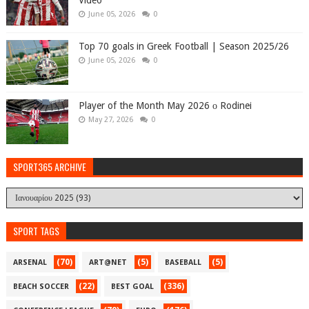
Video
June 05, 2026
0
Top 70 goals in Greek Football | Season 2025/26
June 05, 2026
0
Player of the Month May 2026 ο Rodinei
May 27, 2026
0
SPORT365 ARCHIVE
SPORT TAGS
(70)
(5)
(5)
ARSENAL
ART@NET
BASEBALL
(22)
(336)
BEACH SOCCER
BEST GOAL