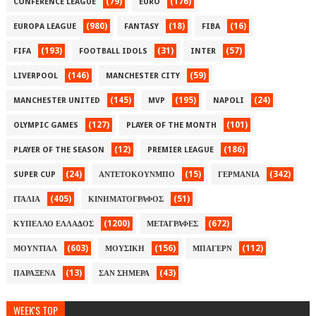
(79)
(176)
CONFERENCE LEAGUE
EURO
(980)
(18)
(16)
EUROPA LEAGUE
FANTASY
FIBA
(193)
(31)
(57)
FIFA
FOOTBALL IDOLS
INTER
(146)
(59)
LIVERPOOL
MANCHESTER CITY
(145)
(195)
(24)
MANCHESTER UNITED
MVP
NAPOLI
(127)
(101)
OLYMPIC GAMES
PLAYER OF THE MONTH
(12)
(186)
PLAYER OF THE SEASON
PREMIER LEAGUE
(24)
(15)
(342)
SUPER CUP
ΑΝΤΕΤΟΚΟΥΝΜΠΟ
ΓΕΡΜΑΝΙΑ
(405)
(51)
ΙΤΑΛΙΑ
ΚΙΝΗΜΑΤΟΓΡΑΦΟΣ
(1200)
(672)
ΚΥΠΕΛΛΟ ΕΛΛΑΔΟΣ
ΜΕΤΑΓΡΑΦΕΣ
(603)
(156)
(112)
ΜΟΥΝΤΙΑΛ
ΜΟΥΣΙΚΗ
ΜΠΑΓΕΡΝ
(13)
(43)
ΠΑΡΑΞΕΝΑ
ΣΑΝ ΣΗΜΕΡΑ
WEEK'S TOP