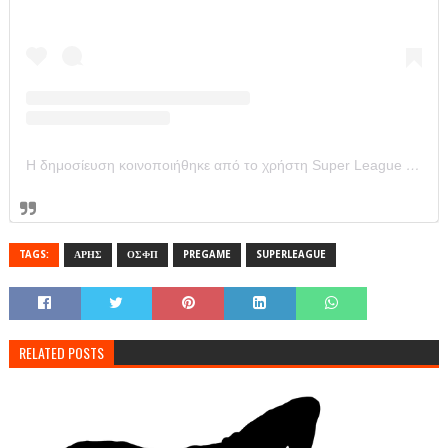
Η δημοσίευση κοινοποιήθηκε από το χρήστη Super League Greece (@super_league_gr)
TAGS:
ΑΡΗΣ
ΟΣΦΠ
PREGAME
SUPERLEAGUE
RELATED POSTS