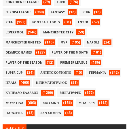
(79)
(176)
CONFERENCE LEAGUE
EURO
(980)
(18)
(16)
EUROPA LEAGUE
FANTASY
FIBA
(193)
(31)
(57)
FIFA
FOOTBALL IDOLS
INTER
(146)
(59)
LIVERPOOL
MANCHESTER CITY
(145)
(195)
(24)
MANCHESTER UNITED
MVP
NAPOLI
(127)
(101)
OLYMPIC GAMES
PLAYER OF THE MONTH
(12)
(186)
PLAYER OF THE SEASON
PREMIER LEAGUE
(24)
(15)
(342)
SUPER CUP
ΑΝΤΕΤΟΚΟΥΝΜΠΟ
ΓΕΡΜΑΝΙΑ
(405)
(51)
ΙΤΑΛΙΑ
ΚΙΝΗΜΑΤΟΓΡΑΦΟΣ
(1200)
(672)
ΚΥΠΕΛΛΟ ΕΛΛΑΔΟΣ
ΜΕΤΑΓΡΑΦΕΣ
(603)
(156)
(112)
ΜΟΥΝΤΙΑΛ
ΜΟΥΣΙΚΗ
ΜΠΑΓΕΡΝ
(13)
(43)
ΠΑΡΑΞΕΝΑ
ΣΑΝ ΣΗΜΕΡΑ
WEEK'S TOP