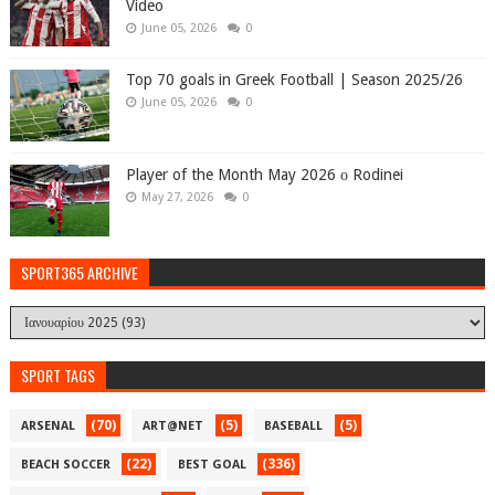
Video
June 05, 2026
0
Top 70 goals in Greek Football | Season 2025/26
June 05, 2026
0
Player of the Month May 2026 ο Rodinei
May 27, 2026
0
SPORT365 ARCHIVE
SPORT TAGS
(70)
(5)
(5)
ARSENAL
ART@NET
BASEBALL
(22)
(336)
BEACH SOCCER
BEST GOAL