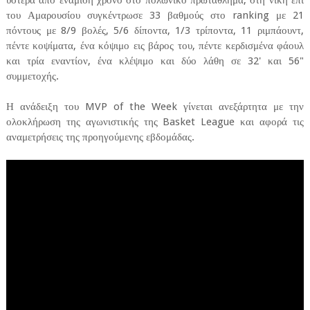
ύστερα από ενάμιση χρόνο στο πολωνικό πρωτάθλημα, στη νίκη επί
του Αμαρουσίου συγκέντρωσε 33 βαθμούς στο ranking με 21
πόντους με 8/9 βολές, 5/6 δίποντα, 1/3 τρίποντα, 11 ριμπάουντ,
πέντε κοψίματα, ένα κόψιμο εις βάρος του, πέντε κερδισμένα φάουλ
και τρία εναντίον, ένα κλέψιμο και δύο λάθη σε 32' και 56"
συμμετοχής.
Η ανάδειξη του MVP of the Week γίνεται ανεξάρτητα με την
ολοκλήρωση της αγωνιστικής της Basket League και αφορά τις
αναμετρήσεις της προηγούμενης εβδομάδας.