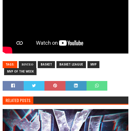
TAGS:
ΒΙΝΤΕΟ
BASKET
BASKET LEAGUE
MVP
MVP OF THE WEEK
RELATED POSTS