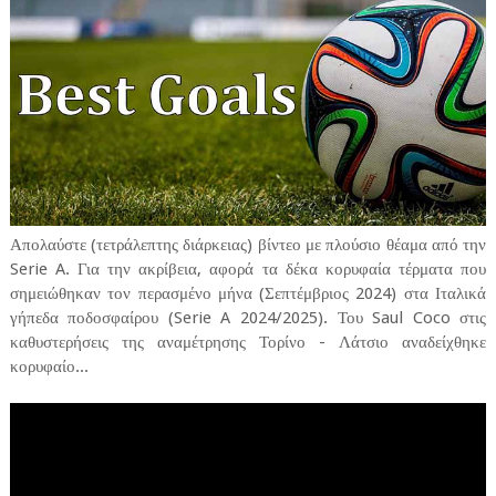
Απολαύστε (τετράλεπτης διάρκειας) βίντεο με πλούσιο θέαμα από την
Serie A. Για την ακρίβεια, αφορά τα δέκα κορυφαία τέρματα που
σημειώθηκαν τον περασμένο μήνα (Σεπτέμβριος 2024) στα Ιταλικά
γήπεδα ποδοσφαίρου (Serie A 2024/2025). Του Saul Coco στις
καθυστερήσεις της αναμέτρησης Τορίνο - Λάτσιο αναδείχθηκε
κορυφαίο...