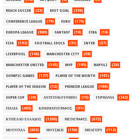
(22)
(336)
BEACH SOCCER
BEST GOAL
(79)
(176)
CONFERENCE LEAGUE
EURO
(980)
(18)
(16)
EUROPA LEAGUE
FANTASY
FIBA
(193)
(31)
(57)
FIFA
FOOTBALL IDOLS
INTER
(146)
(59)
LIVERPOOL
MANCHESTER CITY
(145)
(195)
(24)
MANCHESTER UNITED
MVP
NAPOLI
(127)
(101)
OLYMPIC GAMES
PLAYER OF THE MONTH
(12)
(186)
PLAYER OF THE SEASON
PREMIER LEAGUE
(24)
(15)
(342)
SUPER CUP
ΑΝΤΕΤΟΚΟΥΝΜΠΟ
ΓΕΡΜΑΝΙΑ
(405)
(51)
ΙΤΑΛΙΑ
ΚΙΝΗΜΑΤΟΓΡΑΦΟΣ
(1200)
(672)
ΚΥΠΕΛΛΟ ΕΛΛΑΔΟΣ
ΜΕΤΑΓΡΑΦΕΣ
(603)
(156)
(112)
ΜΟΥΝΤΙΑΛ
ΜΟΥΣΙΚΗ
ΜΠΑΓΕΡΝ