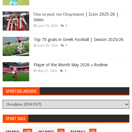
Όλα τα γκολ του Ολυμπιακού | Σεζόν 2025-26 |
Video
June 05, 2026
0
Top 70 goals in Greek Football | Season 2025/26
June 05, 2026
0
Player of the Month May 2026 ο Rodinei
May 27, 2026
0
SPORT365 ARCHIVE
SPORT TAGS
(70)
(5)
(5)
ARSENAL
ART@NET
BASEBALL