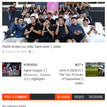
PAOK Action και Kids Save Lives | video
October 18, 2024
0
PREVIOUS
NEXT
Super League 2 |
Serie A 2024/25 |
Πανιώνιος - Αιγάλεω
The Top 10 Goals
2-0 | Highlights
of September |
Video
POST A COMMENT
BLOGGER
DISQUS
FACEBOOK
Δεν υπάρχουν σχόλια