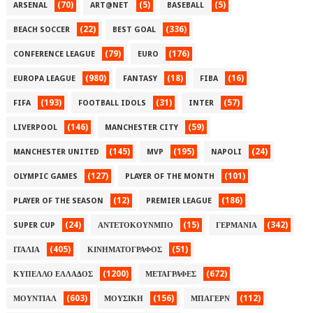
(70)
(5)
(5)
ARSENAL
ART@NET
BASEBALL
(22)
(336)
BEACH SOCCER
BEST GOAL
(79)
(176)
CONFERENCE LEAGUE
EURO
(980)
(18)
(16)
EUROPA LEAGUE
FANTASY
FIBA
(193)
(31)
(57)
FIFA
FOOTBALL IDOLS
INTER
(146)
(59)
LIVERPOOL
MANCHESTER CITY
(145)
(195)
(24)
MANCHESTER UNITED
MVP
NAPOLI
(127)
(101)
OLYMPIC GAMES
PLAYER OF THE MONTH
(12)
(186)
PLAYER OF THE SEASON
PREMIER LEAGUE
(24)
(15)
(342)
SUPER CUP
ΑΝΤΕΤΟΚΟΥΝΜΠΟ
ΓΕΡΜΑΝΙΑ
(405)
(51)
ΙΤΑΛΙΑ
ΚΙΝΗΜΑΤΟΓΡΑΦΟΣ
(1200)
(672)
ΚΥΠΕΛΛΟ ΕΛΛΑΔΟΣ
ΜΕΤΑΓΡΑΦΕΣ
(603)
(156)
(112)
ΜΟΥΝΤΙΑΛ
ΜΟΥΣΙΚΗ
ΜΠΑΓΕΡΝ