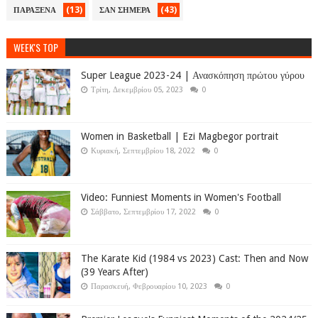
(13)
(43)
ΠΑΡΑΞΕΝΑ
ΣΑΝ ΣΗΜΕΡΑ
WEEK'S TOP
Super League 2023-24 | Ανασκόπηση πρώτου γύρου
Τρίτη, Δεκεμβρίου 05, 2023
0
Women in Basketball | Ezi Magbegor portrait
Κυριακή, Σεπτεμβρίου 18, 2022
0
Video: Funniest Moments in Women's Football
Σάββατο, Σεπτεμβρίου 17, 2022
0
The Karate Kid (1984 vs 2023) Cast: Then and Now
(39 Years After)
Παρασκευή, Φεβρουαρίου 10, 2023
0