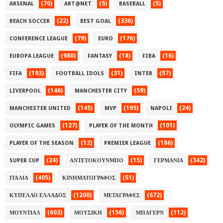
(70)
(5)
(5)
ARSENAL
ART@NET
BASEBALL
(22)
(336)
BEACH SOCCER
BEST GOAL
(79)
(176)
CONFERENCE LEAGUE
EURO
(980)
(18)
(16)
EUROPA LEAGUE
FANTASY
FIBA
(193)
(31)
(57)
FIFA
FOOTBALL IDOLS
INTER
(146)
(59)
LIVERPOOL
MANCHESTER CITY
(145)
(195)
(24)
MANCHESTER UNITED
MVP
NAPOLI
(127)
(101)
OLYMPIC GAMES
PLAYER OF THE MONTH
(12)
(186)
PLAYER OF THE SEASON
PREMIER LEAGUE
(24)
(15)
(342)
SUPER CUP
ΑΝΤΕΤΟΚΟΥΝΜΠΟ
ΓΕΡΜΑΝΙΑ
(405)
(51)
ΙΤΑΛΙΑ
ΚΙΝΗΜΑΤΟΓΡΑΦΟΣ
(1200)
(672)
ΚΥΠΕΛΛΟ ΕΛΛΑΔΟΣ
ΜΕΤΑΓΡΑΦΕΣ
(603)
(156)
(112)
ΜΟΥΝΤΙΑΛ
ΜΟΥΣΙΚΗ
ΜΠΑΓΕΡΝ