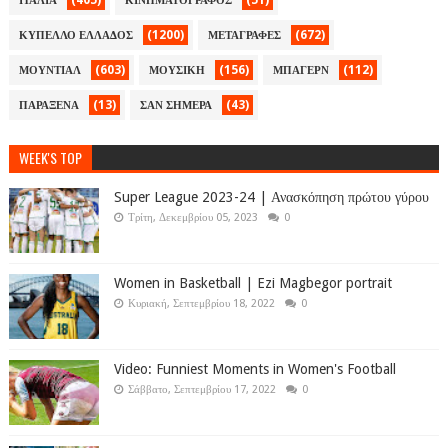
(405)
(51)
ΙΤΑΛΙΑ
ΚΙΝΗΜΑΤΟΓΡΑΦΟΣ
(1200)
(672)
ΚΥΠΕΛΛΟ ΕΛΛΑΔΟΣ
ΜΕΤΑΓΡΑΦΕΣ
(603)
(156)
(112)
ΜΟΥΝΤΙΑΛ
ΜΟΥΣΙΚΗ
ΜΠΑΓΕΡΝ
(13)
(43)
ΠΑΡΑΞΕΝΑ
ΣΑΝ ΣΗΜΕΡΑ
WEEK'S TOP
Super League 2023-24 | Ανασκόπηση πρώτου γύρου
Τρίτη, Δεκεμβρίου 05, 2023
0
Women in Basketball | Ezi Magbegor portrait
Κυριακή, Σεπτεμβρίου 18, 2022
0
Video: Funniest Moments in Women's Football
Σάββατο, Σεπτεμβρίου 17, 2022
0