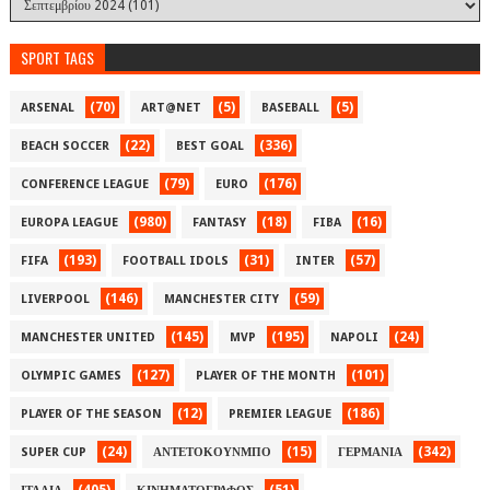
SPORT TAGS
(70)
(5)
(5)
ARSENAL
ART@NET
BASEBALL
(22)
(336)
BEACH SOCCER
BEST GOAL
(79)
(176)
CONFERENCE LEAGUE
EURO
(980)
(18)
(16)
EUROPA LEAGUE
FANTASY
FIBA
(193)
(31)
(57)
FIFA
FOOTBALL IDOLS
INTER
(146)
(59)
LIVERPOOL
MANCHESTER CITY
(145)
(195)
(24)
MANCHESTER UNITED
MVP
NAPOLI
(127)
(101)
OLYMPIC GAMES
PLAYER OF THE MONTH
(12)
(186)
PLAYER OF THE SEASON
PREMIER LEAGUE
(24)
(15)
(342)
SUPER CUP
ΑΝΤΕΤΟΚΟΥΝΜΠΟ
ΓΕΡΜΑΝΙΑ