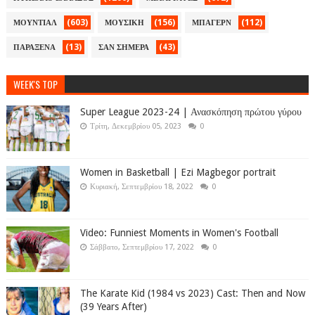
(603)
(156)
(112)
ΜΟΥΝΤΙΑΛ
ΜΟΥΣΙΚΗ
ΜΠΑΓΕΡΝ
(13)
(43)
ΠΑΡΑΞΕΝΑ
ΣΑΝ ΣΗΜΕΡΑ
WEEK'S TOP
Super League 2023-24 | Ανασκόπηση πρώτου γύρου
Τρίτη, Δεκεμβρίου 05, 2023
0
Women in Basketball | Ezi Magbegor portrait
Κυριακή, Σεπτεμβρίου 18, 2022
0
Video: Funniest Moments in Women's Football
Σάββατο, Σεπτεμβρίου 17, 2022
0
The Karate Kid (1984 vs 2023) Cast: Then and Now
(39 Years After)