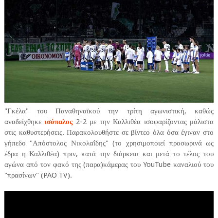
"Γκέλα" του Παναθηναϊκού την τρίτη αγωνιστική, καθώς
αναδείχθηκε
ισόπαλος
2-2 με την Καλλιθέα ισοφαρίζοντας μάλιστα
στις καθυστερήσεις. Παρακολουθήστε σε βίντεο όλα όσα έγιναν στο
γήπεδο "Απόστολος Νικολαΐδης" (το χρησιμοποιεί προσωρινά ως
έδρα η Καλλιθέα) πριν, κατά την διάρκεια και μετά το τέλος του
αγώνα από τον φακό της (παρα)κάμερας του YouTube καναλιού του
"πρασίνων" (PAO TV).