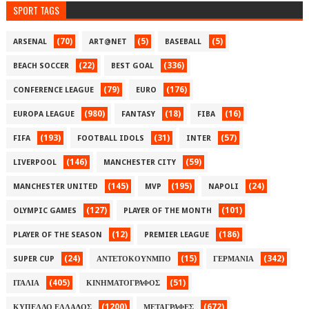
SPORT TAGS
(70)
(5)
(5)
ARSENAL
ART@NET
BASEBALL
(22)
(336)
BEACH SOCCER
BEST GOAL
(79)
(176)
CONFERENCE LEAGUE
EURO
(980)
(18)
(16)
EUROPA LEAGUE
FANTASY
FIBA
(193)
(31)
(57)
FIFA
FOOTBALL IDOLS
INTER
(146)
(59)
LIVERPOOL
MANCHESTER CITY
(145)
(195)
(24)
MANCHESTER UNITED
MVP
NAPOLI
(127)
(101)
OLYMPIC GAMES
PLAYER OF THE MONTH
(12)
(186)
PLAYER OF THE SEASON
PREMIER LEAGUE
(24)
(15)
(342)
SUPER CUP
ΑΝΤΕΤΟΚΟΥΝΜΠΟ
ΓΕΡΜΑΝΙΑ
(405)
(51)
ΙΤΑΛΙΑ
ΚΙΝΗΜΑΤΟΓΡΑΦΟΣ
(1200)
(672)
ΚΥΠΕΛΛΟ ΕΛΛΑΔΟΣ
ΜΕΤΑΓΡΑΦΕΣ