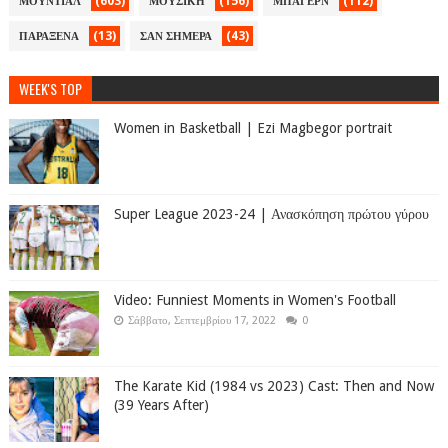
(603)
(156)
(112)
ΜΟΥΝΤΙΑΛ
ΜΟΥΣΙΚΗ
ΜΠΑΓΕΡΝ
(13)
(43)
ΠΑΡΑΞΕΝΑ
ΣΑΝ ΣΗΜΕΡΑ
WEEK'S TOP
Women in Basketball | Ezi Magbegor portrait
Super League 2023-24 | Ανασκόπηση πρώτου γύρου
Video: Funniest Moments in Women's Football
Σάββατο, Σεπτεμβρίου 17, 2022
0
The Karate Kid (1984 vs 2023) Cast: Then and Now
(39 Years After)