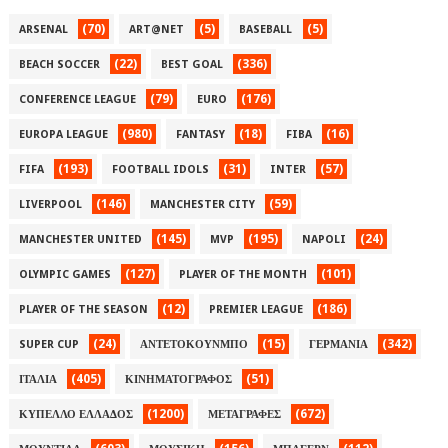
(70)
(5)
(5)
ARSENAL
ART@NET
BASEBALL
(22)
(336)
BEACH SOCCER
BEST GOAL
(79)
(176)
CONFERENCE LEAGUE
EURO
(980)
(18)
(16)
EUROPA LEAGUE
FANTASY
FIBA
(193)
(31)
(57)
FIFA
FOOTBALL IDOLS
INTER
(146)
(59)
LIVERPOOL
MANCHESTER CITY
(145)
(195)
(24)
MANCHESTER UNITED
MVP
NAPOLI
(127)
(101)
OLYMPIC GAMES
PLAYER OF THE MONTH
(12)
(186)
PLAYER OF THE SEASON
PREMIER LEAGUE
(24)
(15)
(342)
SUPER CUP
ΑΝΤΕΤΟΚΟΥΝΜΠΟ
ΓΕΡΜΑΝΙΑ
(405)
(51)
ΙΤΑΛΙΑ
ΚΙΝΗΜΑΤΟΓΡΑΦΟΣ
(1200)
(672)
ΚΥΠΕΛΛΟ ΕΛΛΑΔΟΣ
ΜΕΤΑΓΡΑΦΕΣ