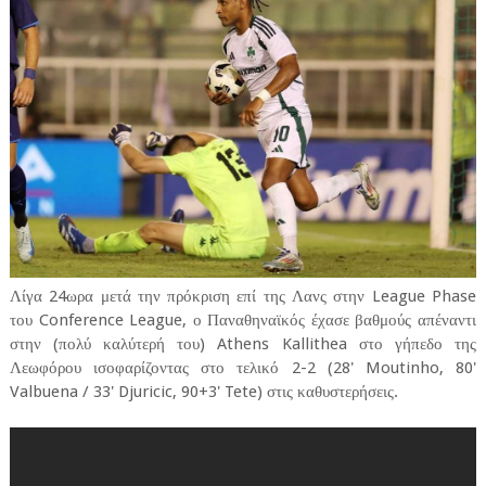
Λίγα 24ωρα μετά την πρόκριση επί της Λανς στην League Phase
του Conference League, ο Παναθηναϊκός έχασε βαθμούς απέναντι
στην (πολύ καλύτερή του) Athens Kallithea στο γήπεδο της
Λεωφόρου ισοφαρίζοντας στο τελικό 2-2 (28' Moutinho, 80'
Valbuena / 33' Djuricic, 90+3' Tete) στις καθυστερήσεις.