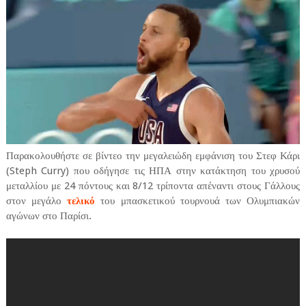
Παρακολουθήστε σε βίντεο την μεγαλειώδη εμφάνιση του Στεφ Κάρι
(Steph Curry) που οδήγησε τις ΗΠΑ στην κατάκτηση του χρυσού
μεταλλίου με 24 πόντους και 8/12 τρίποντα απέναντι στους Γάλλους
στον μεγάλο
τελικό
του μπασκετικού τουρνουά των Ολυμπιακών
αγώνων στο Παρίσι.