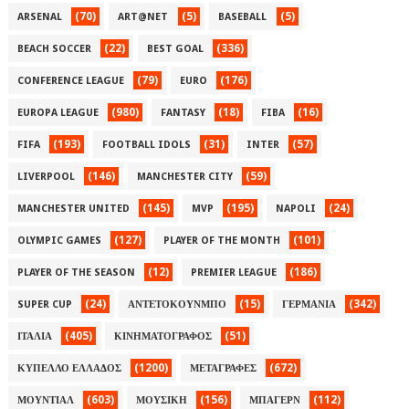
(70)
(5)
(5)
ARSENAL
ART@NET
BASEBALL
(22)
(336)
BEACH SOCCER
BEST GOAL
(79)
(176)
CONFERENCE LEAGUE
EURO
(980)
(18)
(16)
EUROPA LEAGUE
FANTASY
FIBA
(193)
(31)
(57)
FIFA
FOOTBALL IDOLS
INTER
(146)
(59)
LIVERPOOL
MANCHESTER CITY
(145)
(195)
(24)
MANCHESTER UNITED
MVP
NAPOLI
(127)
(101)
OLYMPIC GAMES
PLAYER OF THE MONTH
(12)
(186)
PLAYER OF THE SEASON
PREMIER LEAGUE
(24)
(15)
(342)
SUPER CUP
ΑΝΤΕΤΟΚΟΥΝΜΠΟ
ΓΕΡΜΑΝΙΑ
(405)
(51)
ΙΤΑΛΙΑ
ΚΙΝΗΜΑΤΟΓΡΑΦΟΣ
(1200)
(672)
ΚΥΠΕΛΛΟ ΕΛΛΑΔΟΣ
ΜΕΤΑΓΡΑΦΕΣ
(603)
(156)
(112)
ΜΟΥΝΤΙΑΛ
ΜΟΥΣΙΚΗ
ΜΠΑΓΕΡΝ