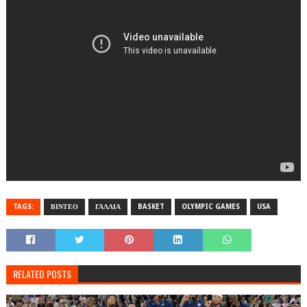
TAGS:
ΒΙΝΤΕΟ
ΓΑΛΛΙΑ
BASKET
OLYMPIC GAMES
USA
RELATED POSTS