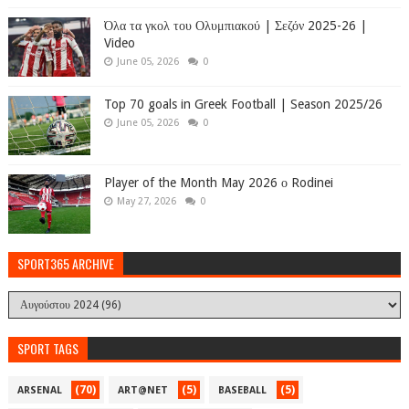
Όλα τα γκολ του Ολυμπιακού | Σεζόν 2025-26 |
Video
June 05, 2026
0
Top 70 goals in Greek Football | Season 2025/26
June 05, 2026
0
Player of the Month May 2026 ο Rodinei
May 27, 2026
0
SPORT365 ARCHIVE
SPORT TAGS
(70)
(5)
(5)
ARSENAL
ART@NET
BASEBALL