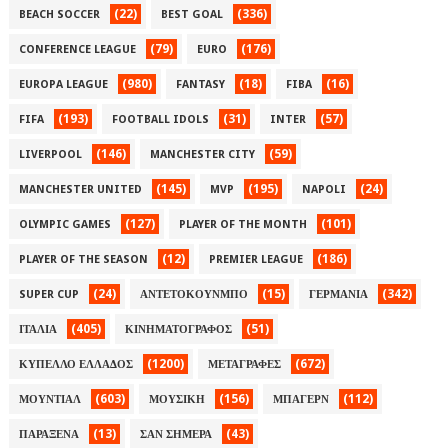
(22)
(336)
BEACH SOCCER
BEST GOAL
(79)
(176)
CONFERENCE LEAGUE
EURO
(980)
(18)
(16)
EUROPA LEAGUE
FANTASY
FIBA
(193)
(31)
(57)
FIFA
FOOTBALL IDOLS
INTER
(146)
(59)
LIVERPOOL
MANCHESTER CITY
(145)
(195)
(24)
MANCHESTER UNITED
MVP
NAPOLI
(127)
(101)
OLYMPIC GAMES
PLAYER OF THE MONTH
(12)
(186)
PLAYER OF THE SEASON
PREMIER LEAGUE
(24)
(15)
(342)
SUPER CUP
ΑΝΤΕΤΟΚΟΥΝΜΠΟ
ΓΕΡΜΑΝΙΑ
(405)
(51)
ΙΤΑΛΙΑ
ΚΙΝΗΜΑΤΟΓΡΑΦΟΣ
(1200)
(672)
ΚΥΠΕΛΛΟ ΕΛΛΑΔΟΣ
ΜΕΤΑΓΡΑΦΕΣ
(603)
(156)
(112)
ΜΟΥΝΤΙΑΛ
ΜΟΥΣΙΚΗ
ΜΠΑΓΕΡΝ
(13)
(43)
ΠΑΡΑΞΕΝΑ
ΣΑΝ ΣΗΜΕΡΑ