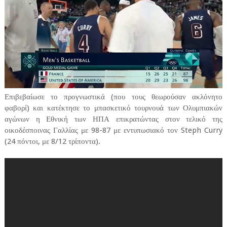
Επιβεβαίωσε το προγνωστικά (που τους θεωρούσαν ακλόνητο
φαβορί) και κατέκτησε το μπασκετικό τουρνουά των Ολυμπιακών
αγώνων η Εθνική των ΗΠΑ επικρατώντας στον τελικό της
οικοδέσποινας Γαλλίας με 98-87 με εντυπωσιακό τον Steph Curry
(24 πόντοι, με 8/12 τρίποντα).