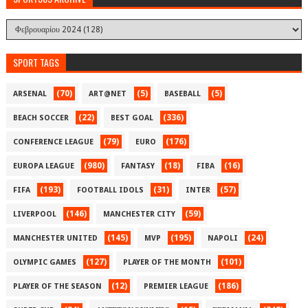
SPORT TAGS
(70)
(5)
(5)
ARSENAL
ART@NET
BASEBALL
(22)
(336)
BEACH SOCCER
BEST GOAL
(79)
(176)
CONFERENCE LEAGUE
EURO
(980)
(18)
(16)
EUROPA LEAGUE
FANTASY
FIBA
(193)
(31)
(57)
FIFA
FOOTBALL IDOLS
INTER
(146)
(59)
LIVERPOOL
MANCHESTER CITY
(145)
(195)
(24)
MANCHESTER UNITED
MVP
NAPOLI
(127)
(101)
OLYMPIC GAMES
PLAYER OF THE MONTH
(12)
(186)
PLAYER OF THE SEASON
PREMIER LEAGUE