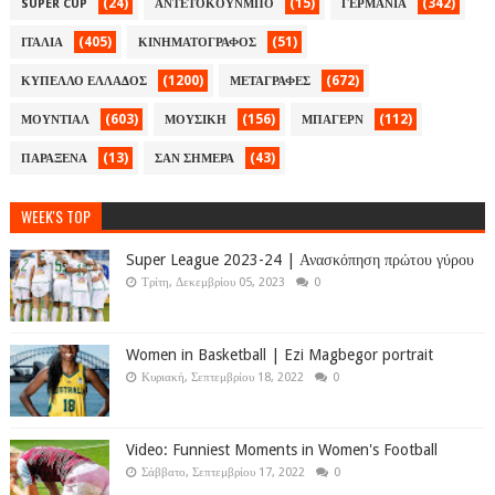
(24)
(15)
(342)
SUPER CUP
ΑΝΤΕΤΟΚΟΥΝΜΠΟ
ΓΕΡΜΑΝΙΑ
(405)
(51)
ΙΤΑΛΙΑ
ΚΙΝΗΜΑΤΟΓΡΑΦΟΣ
(1200)
(672)
ΚΥΠΕΛΛΟ ΕΛΛΑΔΟΣ
ΜΕΤΑΓΡΑΦΕΣ
(603)
(156)
(112)
ΜΟΥΝΤΙΑΛ
ΜΟΥΣΙΚΗ
ΜΠΑΓΕΡΝ
(13)
(43)
ΠΑΡΑΞΕΝΑ
ΣΑΝ ΣΗΜΕΡΑ
WEEK'S TOP
Super League 2023-24 | Ανασκόπηση πρώτου γύρου
Τρίτη, Δεκεμβρίου 05, 2023
0
Women in Basketball | Ezi Magbegor portrait
Κυριακή, Σεπτεμβρίου 18, 2022
0
Video: Funniest Moments in Women's Football
Σάββατο, Σεπτεμβρίου 17, 2022
0