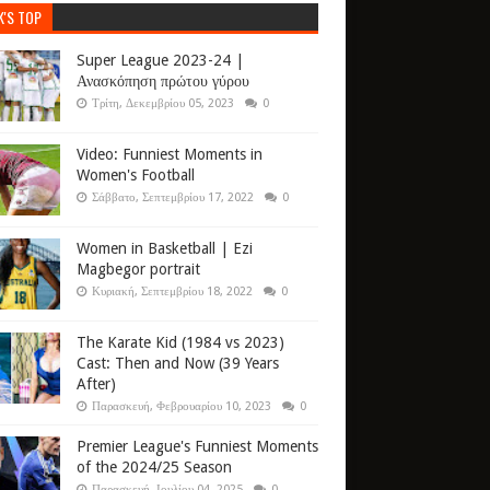
K'S TOP
Super League 2023-24 |
Ανασκόπηση πρώτου γύρου
Τρίτη, Δεκεμβρίου 05, 2023
0
Video: Funniest Moments in
Women's Football
Σάββατο, Σεπτεμβρίου 17, 2022
0
Women in Basketball | Ezi
Magbegor portrait
Κυριακή, Σεπτεμβρίου 18, 2022
0
The Karate Kid (1984 vs 2023)
Cast: Then and Now (39 Years
After)
Παρασκευή, Φεβρουαρίου 10, 2023
0
Premier League's Funniest Moments
of the 2024/25 Season
Παρασκευή, Ιουλίου 04, 2025
0