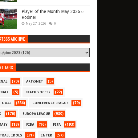
Player of the Month May 2026 ο
Rodinei
May 27, 2026
0
RT365 ARCHIVE
RT TAGS
(70)
(5)
ENAL
ART@NET
(5)
(22)
EBALL
BEACH SOCCER
(336)
(79)
T GOAL
CONFERENCE LEAGUE
(176)
(980)
O
EUROPA LEAGUE
(18)
(16)
(193)
TASY
FIBA
FIFA
(31)
(57)
TBALL IDOLS
INTER