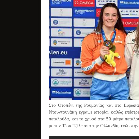
Στο Οτοπένι της Ρουμανίας και στο Ευρωπ
Ντουντουνάκη έγραψε ιστορία, καθώς επέστρ
πεταλούδα, και το χρυσό στα 50 μέτρα πεταλ
με την Τέσα Τζίλε από την Ολλανδία, ενώ στην