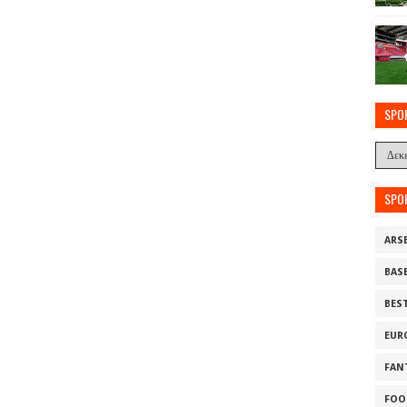
SPO
SPO
ARS
BAS
BES
EUR
FAN
FOO