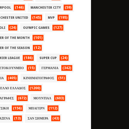
(146)
(59)
ERPOOL
MANCHESTER CITY
(145)
(195)
CHESTER UNITED
MVP
(24)
(127)
OLI
OLYMPIC GAMES
(101)
YER OF THE MONTH
(12)
YER OF THE SEASON
(186)
(24)
MIER LEAGUE
SUPER CUP
(15)
(342)
ΕΤΟΚΟΥΝΜΠΟ
ΓΕΡΜΑΝΙΑ
(405)
(51)
ΛΙΑ
ΚΙΝΗΜΑΤΟΓΡΑΦΟΣ
(1200)
ΕΛΛΟ ΕΛΛΑΔΟΣ
(672)
(603)
ΑΓΡΑΦΕΣ
ΜΟΥΝΤΙΑΛ
(156)
(112)
ΣΙΚΗ
ΜΠΑΓΕΡΝ
(13)
(43)
ΑΞΕΝΑ
ΣΑΝ ΣΗΜΕΡΑ