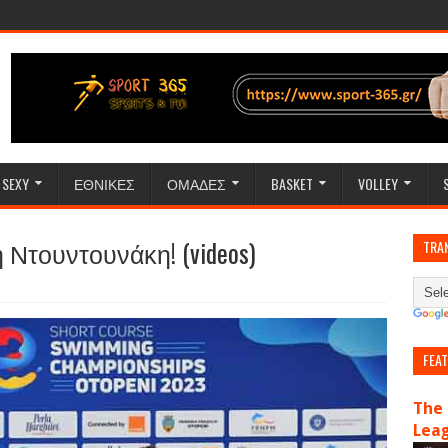
SEXY
ΕΘΝΙΚΕΣ
ΟΜΑΔΕΣ
BASKET
VOLLEY
Ντουντουνάκη! (videos)
TRA
FEA
The 
Lea