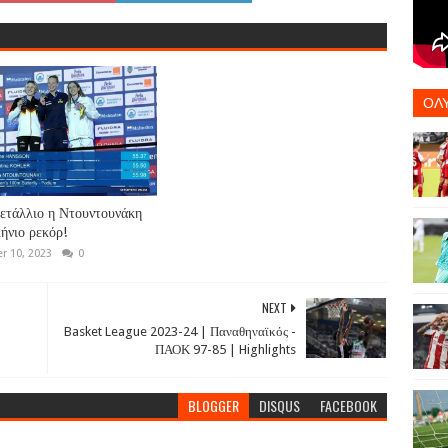
ΟΛ
ετάλλιο η Ντουντουνάκη
ήνιο ρεκόρ!
 10, 2023
0
NEXT
Basket League 2023-24 | Παναθηναϊκός -
ΠΑΟΚ 97-85 | Highlights
BLOGGER
DISQUS
FACEBOOK