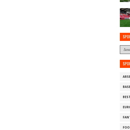
SPO
SPO
ARS
BAS
BES
EUR
FAN
FOO