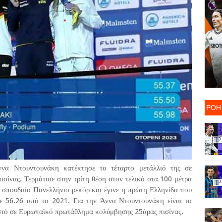
ΡΟΗ
να Ντουντουνάκη κατέκτησε το τέταρτο μετάλλιό της σε
ίνας. Τερμάτισε στην τρίτη θέση στον τελικό στα 100 μέτρα
α σπουδαίο Πανελλήνιο ρεκόρ και έγινε η πρώτη Ελληνίδα που
με 56.26 από το 2021. Για την Άννα Ντουντουνάκη είναι το
οστό σε Ευρωπαϊκό πρωτάθλημα κολύμβησης 25άρας πισίνας.