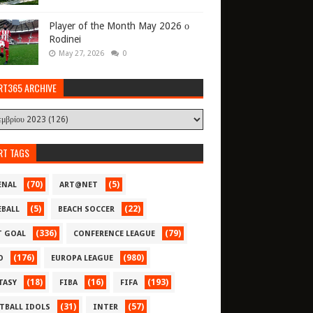
Player of the Month May 2026 ο
Rodinei
May 27, 2026
0
RT365 ARCHIVE
RT TAGS
(70)
(5)
ENAL
ART@NET
(5)
(22)
EBALL
BEACH SOCCER
(336)
(79)
T GOAL
CONFERENCE LEAGUE
(176)
(980)
O
EUROPA LEAGUE
(18)
(16)
(193)
TASY
FIBA
FIFA
(31)
(57)
TBALL IDOLS
INTER