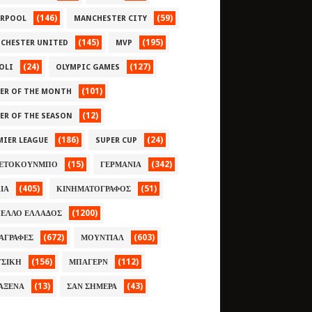
(146)
(59)
ERPOOL
MANCHESTER CITY
(145)
(195)
CHESTER UNITED
MVP
(24)
(127)
OLI
OLYMPIC GAMES
(101)
YER OF THE MONTH
(12)
YER OF THE SEASON
(186)
(24)
MIER LEAGUE
SUPER CUP
(15)
(342)
ΕΤΟΚΟΥΝΜΠΟ
ΓΕΡΜΑΝΙΑ
(405)
(51)
ΛΙΑ
ΚΙΝΗΜΑΤΟΓΡΑΦΟΣ
(1200)
ΕΛΛΟ ΕΛΛΑΔΟΣ
(672)
(603)
ΑΓΡΑΦΕΣ
ΜΟΥΝΤΙΑΛ
(156)
(112)
ΣΙΚΗ
ΜΠΑΓΕΡΝ
(13)
(43)
ΑΞΕΝΑ
ΣΑΝ ΣΗΜΕΡΑ