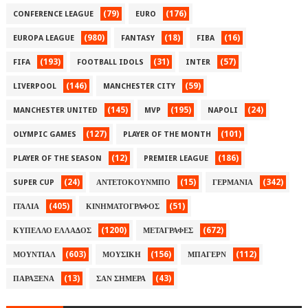
(79)
(176)
CONFERENCE LEAGUE
EURO
(980)
(18)
(16)
EUROPA LEAGUE
FANTASY
FIBA
(193)
(31)
(57)
FIFA
FOOTBALL IDOLS
INTER
(146)
(59)
LIVERPOOL
MANCHESTER CITY
(145)
(195)
(24)
MANCHESTER UNITED
MVP
NAPOLI
(127)
(101)
OLYMPIC GAMES
PLAYER OF THE MONTH
(12)
(186)
PLAYER OF THE SEASON
PREMIER LEAGUE
(24)
(15)
(342)
SUPER CUP
ΑΝΤΕΤΟΚΟΥΝΜΠΟ
ΓΕΡΜΑΝΙΑ
(405)
(51)
ΙΤΑΛΙΑ
ΚΙΝΗΜΑΤΟΓΡΑΦΟΣ
(1200)
(672)
ΚΥΠΕΛΛΟ ΕΛΛΑΔΟΣ
ΜΕΤΑΓΡΑΦΕΣ
(603)
(156)
(112)
ΜΟΥΝΤΙΑΛ
ΜΟΥΣΙΚΗ
ΜΠΑΓΕΡΝ
(13)
(43)
ΠΑΡΑΞΕΝΑ
ΣΑΝ ΣΗΜΕΡΑ