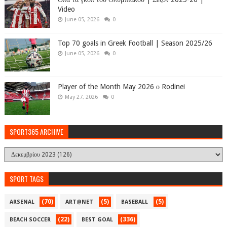
Video
June 05, 2026
0
Top 70 goals in Greek Football | Season 2025/26
June 05, 2026
0
Player of the Month May 2026 ο Rodinei
May 27, 2026
0
SPORT365 ARCHIVE
SPORT TAGS
(70)
(5)
(5)
ARSENAL
ART@NET
BASEBALL
(22)
(336)
BEACH SOCCER
BEST GOAL