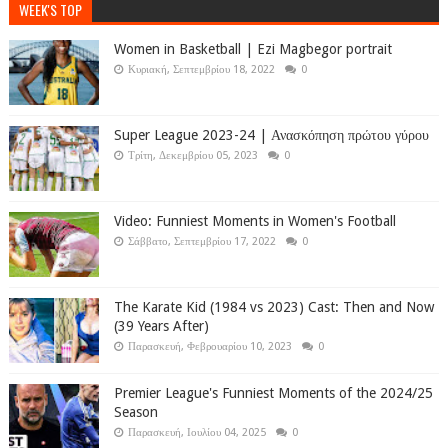
WEEK'S TOP
Women in Basketball | Ezi Magbegor portrait
Κυριακή, Σεπτεμβρίου 18, 2022
0
Super League 2023-24 | Ανασκόπηση πρώτου γύρου
Τρίτη, Δεκεμβρίου 05, 2023
0
Video: Funniest Moments in Women's Football
Σάββατο, Σεπτεμβρίου 17, 2022
0
The Karate Kid (1984 vs 2023) Cast: Then and Now
(39 Years After)
Παρασκευή, Φεβρουαρίου 10, 2023
0
Premier League's Funniest Moments of the 2024/25
Season
Παρασκευή, Ιουλίου 04, 2025
0