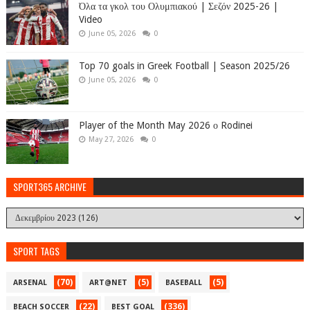
Όλα τα γκολ του Ολυμπιακού | Σεζόν 2025-26 |
Video
June 05, 2026
0
Top 70 goals in Greek Football | Season 2025/26
June 05, 2026
0
Player of the Month May 2026 ο Rodinei
May 27, 2026
0
SPORT365 ARCHIVE
SPORT TAGS
(70)
(5)
(5)
ARSENAL
ART@NET
BASEBALL
(22)
(336)
BEACH SOCCER
BEST GOAL