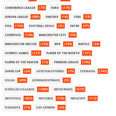
(79)
(176)
CONFERENCE LEAGUE
EURO
(980)
(18)
(16)
EUROPA LEAGUE
FANTASY
FIBA
(193)
(31)
(57)
FIFA
FOOTBALL IDOLS
INTER
(146)
(59)
LIVERPOOL
MANCHESTER CITY
(145)
(195)
(24)
MANCHESTER UNITED
MVP
NAPOLI
(127)
(101)
OLYMPIC GAMES
PLAYER OF THE MONTH
(12)
(186)
PLAYER OF THE SEASON
PREMIER LEAGUE
(24)
(15)
(342)
SUPER CUP
ΑΝΤΕΤΟΚΟΥΝΜΠΟ
ΓΕΡΜΑΝΙΑ
(405)
(51)
ΙΤΑΛΙΑ
ΚΙΝΗΜΑΤΟΓΡΑΦΟΣ
(1200)
(672)
ΚΥΠΕΛΛΟ ΕΛΛΑΔΟΣ
ΜΕΤΑΓΡΑΦΕΣ
(603)
(156)
(112)
ΜΟΥΝΤΙΑΛ
ΜΟΥΣΙΚΗ
ΜΠΑΓΕΡΝ
(13)
(43)
ΠΑΡΑΞΕΝΑ
ΣΑΝ ΣΗΜΕΡΑ