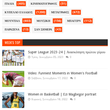
(405)
(51)
ΙΤΑΛΙΑ
ΚΙΝΗΜΑΤΟΓΡΑΦΟΣ
(1200)
(672)
ΚΥΠΕΛΛΟ ΕΛΛΑΔΟΣ
ΜΕΤΑΓΡΑΦΕΣ
(603)
(156)
(112)
ΜΟΥΝΤΙΑΛ
ΜΟΥΣΙΚΗ
ΜΠΑΓΕΡΝ
(13)
(43)
ΠΑΡΑΞΕΝΑ
ΣΑΝ ΣΗΜΕΡΑ
WEEK'S TOP
Super League 2023-24 | Ανασκόπηση πρώτου γύρου
Τρίτη, Δεκεμβρίου 05, 2023
0
Video: Funniest Moments in Women's Football
Σάββατο, Σεπτεμβρίου 17, 2022
0
Women in Basketball | Ezi Magbegor portrait
Κυριακή, Σεπτεμβρίου 18, 2022
0