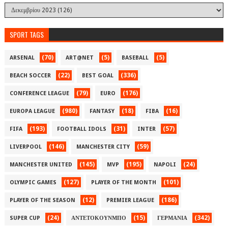
SPORT TAGS
(70)
(5)
(5)
ARSENAL
ART@NET
BASEBALL
(22)
(336)
BEACH SOCCER
BEST GOAL
(79)
(176)
CONFERENCE LEAGUE
EURO
(980)
(18)
(16)
EUROPA LEAGUE
FANTASY
FIBA
(193)
(31)
(57)
FIFA
FOOTBALL IDOLS
INTER
(146)
(59)
LIVERPOOL
MANCHESTER CITY
(145)
(195)
(24)
MANCHESTER UNITED
MVP
NAPOLI
(127)
(101)
OLYMPIC GAMES
PLAYER OF THE MONTH
(12)
(186)
PLAYER OF THE SEASON
PREMIER LEAGUE
(24)
(15)
(342)
SUPER CUP
ΑΝΤΕΤΟΚΟΥΝΜΠΟ
ΓΕΡΜΑΝΙΑ