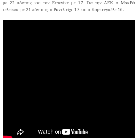
με 22 πόντους και τον Ετσενίκε με 17. Για την ΑΕΚ ο ΜακΡέι
τελείωσε με 21 πόντους, ο Ραντλ είχε 17 και ο Καμπενγκέλε 16.