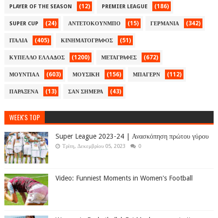
(12)
(186)
PLAYER OF THE SEASON
PREMIER LEAGUE
(24)
(15)
(342)
SUPER CUP
ΑΝΤΕΤΟΚΟΥΝΜΠΟ
ΓΕΡΜΑΝΙΑ
(405)
(51)
ΙΤΑΛΙΑ
ΚΙΝΗΜΑΤΟΓΡΑΦΟΣ
(1200)
(672)
ΚΥΠΕΛΛΟ ΕΛΛΑΔΟΣ
ΜΕΤΑΓΡΑΦΕΣ
(603)
(156)
(112)
ΜΟΥΝΤΙΑΛ
ΜΟΥΣΙΚΗ
ΜΠΑΓΕΡΝ
(13)
(43)
ΠΑΡΑΞΕΝΑ
ΣΑΝ ΣΗΜΕΡΑ
WEEK'S TOP
Super League 2023-24 | Ανασκόπηση πρώτου γύρου
Τρίτη, Δεκεμβρίου 05, 2023
0
Video: Funniest Moments in Women's Football