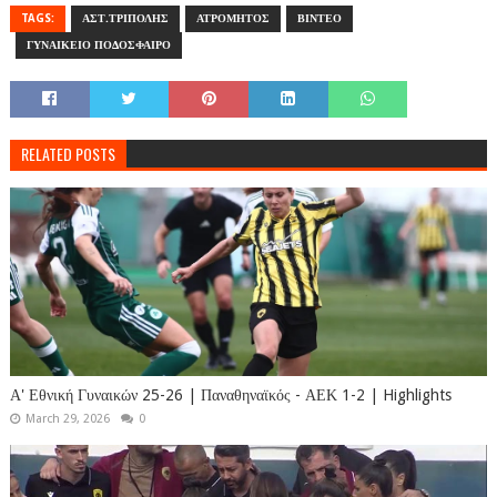
TAGS:
ΑΣΤ.ΤΡΙΠΟΛΗΣ
ΑΤΡΟΜΗΤΟΣ
ΒΙΝΤΕΟ
ΓΥΝΑΙΚΕΙΟ ΠΟΔΟΣΦΑΙΡΟ
RELATED POSTS
Α' Εθνική Γυναικών 25-26 | Παναθηναϊκός - ΑΕΚ 1-2 | Highlights
March 29, 2026
0