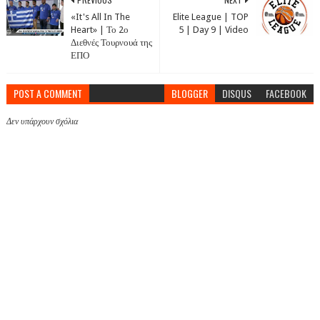
«It's All In The
Elite League | TOP
Heart» | Το 2ο
5 | Day 9 | Video
Διεθνές Τουρνουά της
ΕΠΟ
POST A COMMENT
BLOGGER
DISQUS
FACEBOOK
Δεν υπάρχουν σχόλια