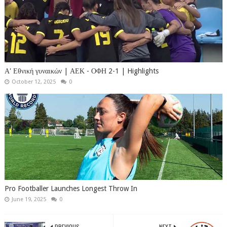
Α' Εθνική γυναικών | ΑΕΚ - ΟΦΗ 2-1 | Highlights
October 12, 2025
0
Pro Footballer Launches Longest Throw In
June 19, 2025
0
PREVIOUS
NEXT