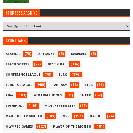
SPORT365 ARCHIVE
SPORT TAGS
(70)
(5)
(5)
ARSENAL
ART@NET
BASEBALL
(22)
(336)
BEACH SOCCER
BEST GOAL
(79)
(176)
CONFERENCE LEAGUE
EURO
(980)
(18)
(16)
EUROPA LEAGUE
FANTASY
FIBA
(193)
(31)
(57)
FIFA
FOOTBALL IDOLS
INTER
(146)
(59)
LIVERPOOL
MANCHESTER CITY
(145)
(195)
(24)
MANCHESTER UNITED
MVP
NAPOLI
(127)
(101)
OLYMPIC GAMES
PLAYER OF THE MONTH