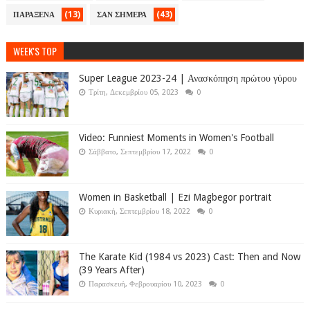
(13)
(43)
ΠΑΡΑΞΕΝΑ
ΣΑΝ ΣΗΜΕΡΑ
WEEK'S TOP
Super League 2023-24 | Ανασκόπηση πρώτου γύρου
Τρίτη, Δεκεμβρίου 05, 2023
0
Video: Funniest Moments in Women's Football
Σάββατο, Σεπτεμβρίου 17, 2022
0
Women in Basketball | Ezi Magbegor portrait
Κυριακή, Σεπτεμβρίου 18, 2022
0
The Karate Kid (1984 vs 2023) Cast: Then and Now
(39 Years After)
Παρασκευή, Φεβρουαρίου 10, 2023
0