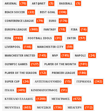
(70)
(5)
(5)
ARSENAL
ART@NET
BASEBALL
(22)
(336)
BEACH SOCCER
BEST GOAL
(79)
(176)
CONFERENCE LEAGUE
EURO
(980)
(18)
(16)
EUROPA LEAGUE
FANTASY
FIBA
(193)
(31)
(57)
FIFA
FOOTBALL IDOLS
INTER
(146)
(59)
LIVERPOOL
MANCHESTER CITY
(145)
(195)
(24)
MANCHESTER UNITED
MVP
NAPOLI
(127)
(101)
OLYMPIC GAMES
PLAYER OF THE MONTH
(12)
(186)
PLAYER OF THE SEASON
PREMIER LEAGUE
(24)
(15)
(342)
SUPER CUP
ΑΝΤΕΤΟΚΟΥΝΜΠΟ
ΓΕΡΜΑΝΙΑ
(405)
(51)
ΙΤΑΛΙΑ
ΚΙΝΗΜΑΤΟΓΡΑΦΟΣ
(1200)
(672)
ΚΥΠΕΛΛΟ ΕΛΛΑΔΟΣ
ΜΕΤΑΓΡΑΦΕΣ
(603)
(156)
(112)
ΜΟΥΝΤΙΑΛ
ΜΟΥΣΙΚΗ
ΜΠΑΓΕΡΝ