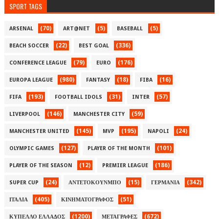
SPORT TAGS
(70)
(5)
(5)
ARSENAL
ART@NET
BASEBALL
(22)
(336)
BEACH SOCCER
BEST GOAL
(79)
(176)
CONFERENCE LEAGUE
EURO
(980)
(18)
(16)
EUROPA LEAGUE
FANTASY
FIBA
(193)
(31)
(57)
FIFA
FOOTBALL IDOLS
INTER
(146)
(59)
LIVERPOOL
MANCHESTER CITY
(145)
(195)
(24)
MANCHESTER UNITED
MVP
NAPOLI
(127)
(101)
OLYMPIC GAMES
PLAYER OF THE MONTH
(12)
(186)
PLAYER OF THE SEASON
PREMIER LEAGUE
(24)
(15)
(342)
SUPER CUP
ΑΝΤΕΤΟΚΟΥΝΜΠΟ
ΓΕΡΜΑΝΙΑ
(405)
(51)
ΙΤΑΛΙΑ
ΚΙΝΗΜΑΤΟΓΡΑΦΟΣ
(1200)
(672)
ΚΥΠΕΛΛΟ ΕΛΛΑΔΟΣ
ΜΕΤΑΓΡΑΦΕΣ