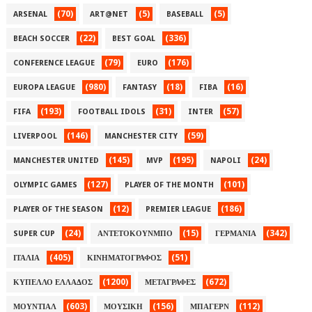
(70)
(5)
(5)
ARSENAL
ART@NET
BASEBALL
(22)
(336)
BEACH SOCCER
BEST GOAL
(79)
(176)
CONFERENCE LEAGUE
EURO
(980)
(18)
(16)
EUROPA LEAGUE
FANTASY
FIBA
(193)
(31)
(57)
FIFA
FOOTBALL IDOLS
INTER
(146)
(59)
LIVERPOOL
MANCHESTER CITY
(145)
(195)
(24)
MANCHESTER UNITED
MVP
NAPOLI
(127)
(101)
OLYMPIC GAMES
PLAYER OF THE MONTH
(12)
(186)
PLAYER OF THE SEASON
PREMIER LEAGUE
(24)
(15)
(342)
SUPER CUP
ΑΝΤΕΤΟΚΟΥΝΜΠΟ
ΓΕΡΜΑΝΙΑ
(405)
(51)
ΙΤΑΛΙΑ
ΚΙΝΗΜΑΤΟΓΡΑΦΟΣ
(1200)
(672)
ΚΥΠΕΛΛΟ ΕΛΛΑΔΟΣ
ΜΕΤΑΓΡΑΦΕΣ
(603)
(156)
(112)
ΜΟΥΝΤΙΑΛ
ΜΟΥΣΙΚΗ
ΜΠΑΓΕΡΝ