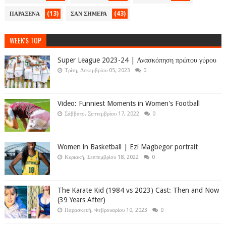
(13)
(43)
ΠΑΡΑΞΕΝΑ
ΣΑΝ ΣΗΜΕΡΑ
WEEK'S TOP
Super League 2023-24 | Ανασκόπηση πρώτου γύρου
Τρίτη, Δεκεμβρίου 05, 2023
0
Video: Funniest Moments in Women's Football
Σάββατο, Σεπτεμβρίου 17, 2022
0
Women in Basketball | Ezi Magbegor portrait
Κυριακή, Σεπτεμβρίου 18, 2022
0
The Karate Kid (1984 vs 2023) Cast: Then and Now
(39 Years After)
Παρασκευή, Φεβρουαρίου 10, 2023
0