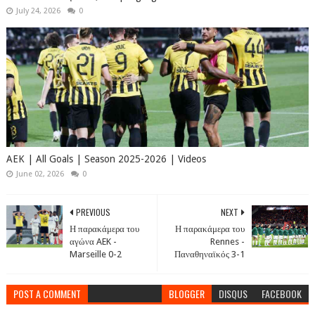
July 24, 2026
0
AEK | All Goals | Season 2025-2026 | Videos
June 02, 2026
0
PREVIOUS
NEXT
Η παρακάμερα του
Η παρακάμερα του
αγώνα AEK -
Rennes -
Marseille 0-2
Παναθηναϊκός 3-1
POST A COMMENT
BLOGGER
DISQUS
FACEBOOK