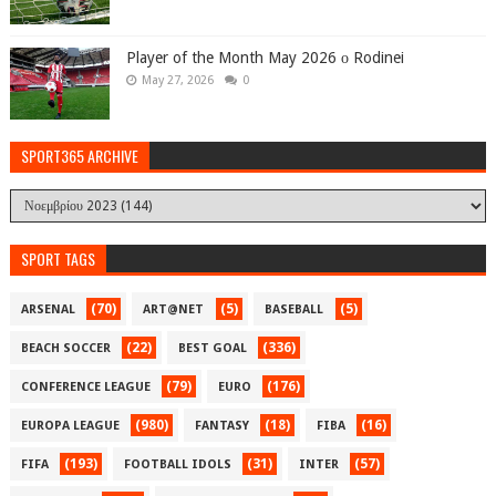
Player of the Month May 2026 ο Rodinei
May 27, 2026
0
SPORT365 ARCHIVE
SPORT TAGS
(70)
(5)
(5)
ARSENAL
ART@NET
BASEBALL
(22)
(336)
BEACH SOCCER
BEST GOAL
(79)
(176)
CONFERENCE LEAGUE
EURO
(980)
(18)
(16)
EUROPA LEAGUE
FANTASY
FIBA
(193)
(31)
(57)
FIFA
FOOTBALL IDOLS
INTER