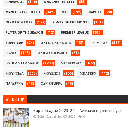
(146)
(59)
LIVERPOOL
MANCHESTER CITY
(145)
(195)
(24)
MANCHESTER UNITED
MVP
NAPOLI
(127)
(101)
OLYMPIC GAMES
PLAYER OF THE MONTH
(12)
(186)
PLAYER OF THE SEASON
PREMIER LEAGUE
(24)
(15)
(342)
SUPER CUP
ΑΝΤΕΤΟΚΟΥΝΜΠΟ
ΓΕΡΜΑΝΙΑ
(405)
(51)
ΙΤΑΛΙΑ
ΚΙΝΗΜΑΤΟΓΡΑΦΟΣ
(1200)
(672)
ΚΥΠΕΛΛΟ ΕΛΛΑΔΟΣ
ΜΕΤΑΓΡΑΦΕΣ
(603)
(156)
(112)
ΜΟΥΝΤΙΑΛ
ΜΟΥΣΙΚΗ
ΜΠΑΓΕΡΝ
(13)
(43)
ΠΑΡΑΞΕΝΑ
ΣΑΝ ΣΗΜΕΡΑ
WEEK'S TOP
Super League 2023-24 | Ανασκόπηση πρώτου γύρου
Τρίτη, Δεκεμβρίου 05, 2023
0