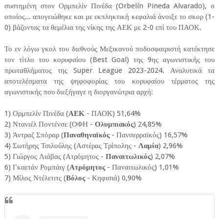
συστημένη στον Ορμπελίν Πινέδα (Orbelín Pineda Alvarado), ο
οποίος... απογειώθηκε και με εκπληκτική κεφαλιά άνοιξε το σκορ (1-
0) βάζοντας τα θεμέλια της νίκης της ΑΕΚ με 2-0 επί του ΠΑΟΚ.
Το εν λόγω γκολ του διεθνούς Μεξικανού ποδοσφαιριστή κατέκτησε
τον τίτλο του κορυφαίου (Best Goal) της 9ης αγωνιστικής του
πρωταθλήματος της Super League 2023-2024. Αναλυτικά τα
αποτελέσματα της ψηφοφορίας του κορυφαίου τέρματος της
αγωνιστικής που διεξήγαγε η διοργανώτρια αρχή:
1) Ορμπελίν Πινέδα (
ΑΕΚ
- ΠΑΟΚ) 51,64%
2) Ντανιέλ Ποντένσε (ΟΦΗ -
Ολυμπιακός
) 24,85%
3) Άντραζ Σπόραρ (
Παναθηναϊκός
- Πανσερραϊκός) 16,57%
4) Σωτήρης Τσιλούλης (Αστέρας Τρίπολης -
Λαμία
) 2,96%
5) Γιώργος Λιάβας (Ατρόμητος -
Παναιτωλικός
) 2,07%
6) Γκαετάν Ρομπάιγ (
Ατρόμητος
- Παναιτωλικός) 1,01%
7) Μίλος Ντέλετιτς (
Βόλος
- Κηφισιά) 0,90%