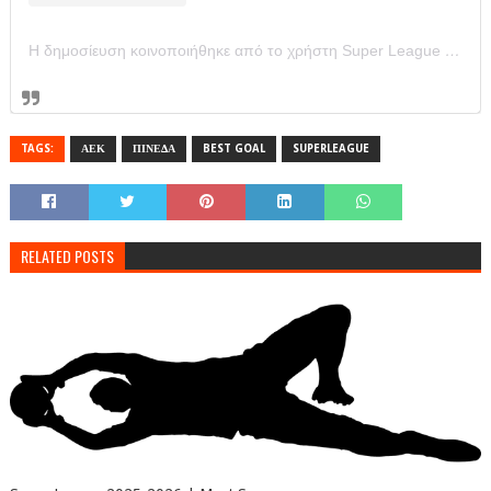
Η δημοσίευση κοινοποιήθηκε από το χρήστη Super League Greece (@super_league_gr)
TAGS:
ΑΕΚ
ΠΙΝΕΔΑ
BEST GOAL
SUPERLEAGUE
RELATED POSTS