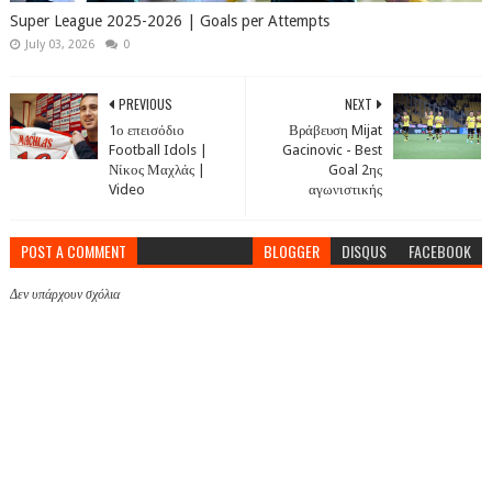
Super League 2025-2026 | Goals per Attempts
July 03, 2026
0
PREVIOUS
NEXT
1ο επεισόδιο
Βράβευση Mijat
Football Idols |
Gacinovic - Best
Νίκος Μαχλάς |
Goal 2ης
Video
αγωνιστικής
POST A COMMENT
BLOGGER
DISQUS
FACEBOOK
Δεν υπάρχουν σχόλια