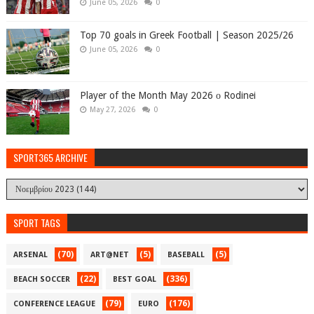
June 05, 2026
0
Top 70 goals in Greek Football | Season 2025/26
June 05, 2026
0
Player of the Month May 2026 ο Rodinei
May 27, 2026
0
SPORT365 ARCHIVE
SPORT TAGS
(70)
(5)
(5)
ARSENAL
ART@NET
BASEBALL
(22)
(336)
BEACH SOCCER
BEST GOAL
(79)
(176)
CONFERENCE LEAGUE
EURO