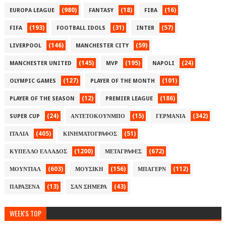
(980)
(18)
(16)
EUROPA LEAGUE
FANTASY
FIBA
(193)
(31)
(57)
FIFA
FOOTBALL IDOLS
INTER
(146)
(59)
LIVERPOOL
MANCHESTER CITY
(145)
(195)
(24)
MANCHESTER UNITED
MVP
NAPOLI
(127)
(101)
OLYMPIC GAMES
PLAYER OF THE MONTH
(12)
(186)
PLAYER OF THE SEASON
PREMIER LEAGUE
(24)
(15)
(342)
SUPER CUP
ΑΝΤΕΤΟΚΟΥΝΜΠΟ
ΓΕΡΜΑΝΙΑ
(405)
(51)
ΙΤΑΛΙΑ
ΚΙΝΗΜΑΤΟΓΡΑΦΟΣ
(1200)
(672)
ΚΥΠΕΛΛΟ ΕΛΛΑΔΟΣ
ΜΕΤΑΓΡΑΦΕΣ
(603)
(156)
(112)
ΜΟΥΝΤΙΑΛ
ΜΟΥΣΙΚΗ
ΜΠΑΓΕΡΝ
(13)
(43)
ΠΑΡΑΞΕΝΑ
ΣΑΝ ΣΗΜΕΡΑ
WEEK'S TOP