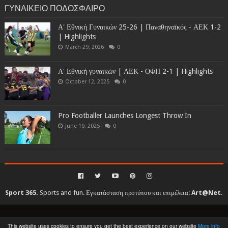
ΓΥΝΑΙΚΕΙΟ ΠΟΔΟΣΦΑΙΡΟ
Α' Εθνική Γυναικών 25-26 | Παναθηναϊκός - ΑΕΚ 1-2
| Highlights
March 29, 2026
0
Α' Εθνική γυναικών | ΑΕΚ - ΟΦΗ 2-1 | Highlights
October 12, 2025
0
Pro Footballer Launches Longest Throw In
June 19, 2025
0
Sport 365.
Sports and fun. Εγκατάσταση προτύπου και επιμέλεια:
Art@Net
.
Copyright © 2010-2026. All rights reserved...
This website uses cookies to ensure you get the best experience on our website
More info
Created By
SoraTemplates
| Distributed By
Gooyaabi Templates