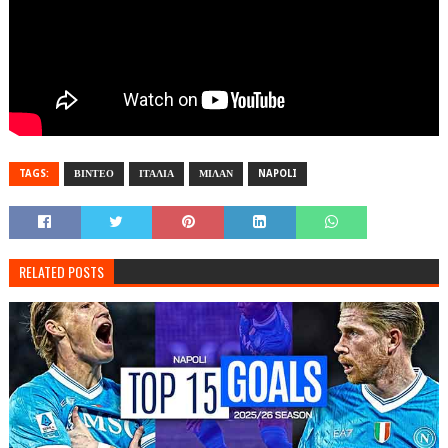
TAGS:
ΒΙΝΤΕΟ
ΙΤΑΛΙΑ
ΜΙΛΑΝ
NAPOLI
RELATED POSTS