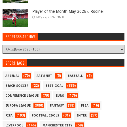
Player of the Month May 2026 ο Rodinei
May 27, 2026
0
SPORT365 ARCHIVE
SPORT TAGS
(70)
(5)
(5)
ARSENAL
ART@NET
BASEBALL
(22)
(336)
BEACH SOCCER
BEST GOAL
(79)
(176)
CONFERENCE LEAGUE
EURO
(980)
(18)
(16)
EUROPA LEAGUE
FANTASY
FIBA
(193)
(31)
(57)
FIFA
FOOTBALL IDOLS
INTER
(146)
(59)
LIVERPOOL
MANCHESTER CITY