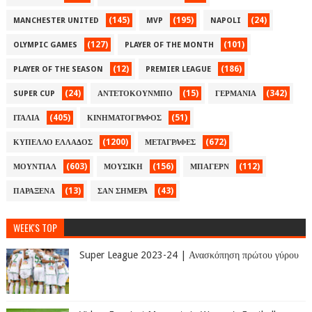
(145)
(195)
(24)
MANCHESTER UNITED
MVP
NAPOLI
(127)
(101)
OLYMPIC GAMES
PLAYER OF THE MONTH
(12)
(186)
PLAYER OF THE SEASON
PREMIER LEAGUE
(24)
(15)
(342)
SUPER CUP
ΑΝΤΕΤΟΚΟΥΝΜΠΟ
ΓΕΡΜΑΝΙΑ
(405)
(51)
ΙΤΑΛΙΑ
ΚΙΝΗΜΑΤΟΓΡΑΦΟΣ
(1200)
(672)
ΚΥΠΕΛΛΟ ΕΛΛΑΔΟΣ
ΜΕΤΑΓΡΑΦΕΣ
(603)
(156)
(112)
ΜΟΥΝΤΙΑΛ
ΜΟΥΣΙΚΗ
ΜΠΑΓΕΡΝ
(13)
(43)
ΠΑΡΑΞΕΝΑ
ΣΑΝ ΣΗΜΕΡΑ
WEEK'S TOP
Super League 2023-24 | Ανασκόπηση πρώτου γύρου