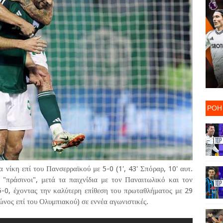
ΡΟΗ
 νίκη επί του Πανσερραϊκού με 5-0 (1', 43' Σπόραρ, 10' αυτ.
ι "πράσινοι", μετά τα παιχνίδια με τον Παναιτωλικό και τον
5-0, έχοντας την καλύτερη επίθεση του πρωταθλήματος με 29
ώνος επί του Ολυμπιακού) σε εννέα αγωνιστικές.