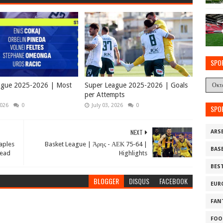
SPO
ague 2025-2026 | Most
Super League 2025-2026 | Goals
per Attempts
2026
0
July 03, 2026
0
SPO
NEXT
ARS
aples
Basket League | Άρης - ΑΕΚ 75-64 |
BAS
Head
Highlights
BES
BLOGGER
DISQUS
FACEBOOK
EUR
FAN
FOO