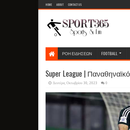
HOME
ABOUT
CONTACT US
ΡΟΗ ΕΙΔΗΣΕΩΝ
FOOTBALL
Super League | Παναθηναϊκός
Δευτέρα, Οκτωβρίου 30, 2023
0