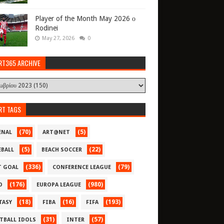
Player of the Month May 2026 ο
Rodinei
May 27, 2026
0
RT365 ARCHIVE
RT TAGS
(70)
(5)
ENAL
ART@NET
(5)
(22)
EBALL
BEACH SOCCER
(336)
(79)
T GOAL
CONFERENCE LEAGUE
(176)
(980)
O
EUROPA LEAGUE
(18)
(16)
(193)
TASY
FIBA
FIFA
(31)
(57)
TBALL IDOLS
INTER