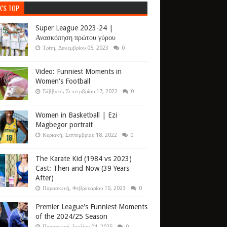
K'S TOP
Super League 2023-24 |
Ανασκόπηση πρώτου γύρου
Τρίτη, Δεκεμβρίου 05, 2023
0
Video: Funniest Moments in
Women's Football
Σάββατο, Σεπτεμβρίου 17, 2022
0
Women in Basketball | Ezi
Magbegor portrait
Κυριακή, Σεπτεμβρίου 18, 2022
0
The Karate Kid (1984 vs 2023)
Cast: Then and Now (39 Years
After)
Παρασκευή, Φεβρουαρίου 10, 2023
0
Premier League's Funniest Moments
of the 2024/25 Season
Παρασκευή, Ιουλίου 04, 2025
0