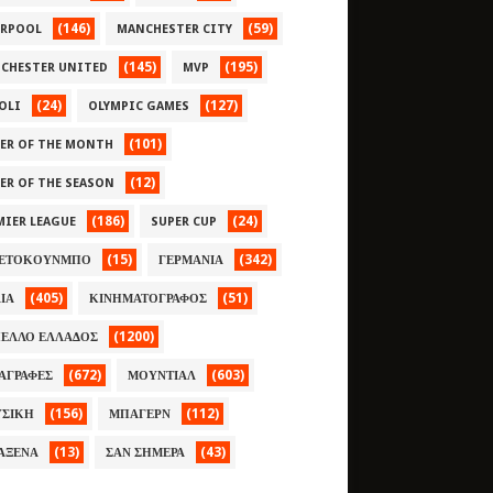
(146)
(59)
ERPOOL
MANCHESTER CITY
(145)
(195)
CHESTER UNITED
MVP
(24)
(127)
OLI
OLYMPIC GAMES
(101)
YER OF THE MONTH
(12)
YER OF THE SEASON
(186)
(24)
MIER LEAGUE
SUPER CUP
(15)
(342)
ΕΤΟΚΟΥΝΜΠΟ
ΓΕΡΜΑΝΙΑ
(405)
(51)
ΛΙΑ
ΚΙΝΗΜΑΤΟΓΡΑΦΟΣ
(1200)
ΕΛΛΟ ΕΛΛΑΔΟΣ
(672)
(603)
ΑΓΡΑΦΕΣ
ΜΟΥΝΤΙΑΛ
(156)
(112)
ΣΙΚΗ
ΜΠΑΓΕΡΝ
(13)
(43)
ΑΞΕΝΑ
ΣΑΝ ΣΗΜΕΡΑ