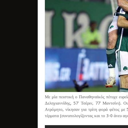
Με μία πειστική ο Παναθηναϊκός πέτυχε ευρεία
Δεληγιαννίδης, 57' Τσέριν, 77' Μαντσίνι). Ο
Ατρόμητο, νίκησαν για τρίτη φορά φέτος με 
τέρματα (συνυπολογίζοντας και το 3-0 άνευ αγ