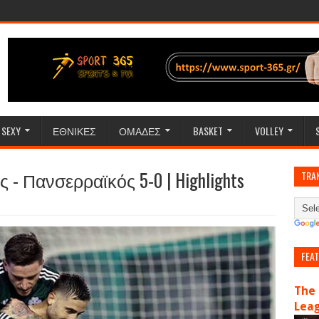
SEXY
ΕΘΝΙΚΕΣ
ΟΜΑΔΕΣ
BASKET
VOLLEY
 - Πανσερραϊκός 5-0 | Highlights
TRA
FEA
The 
Lea