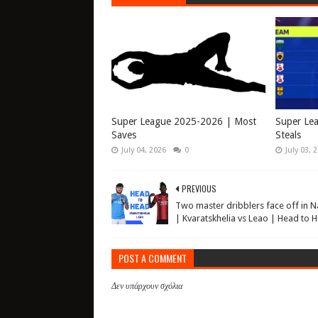
Super League 2025-2026 | Most
Super Le
Saves
Steals
July 04, 2026
0
July 03, 
PREVIOUS
Two master dribblers face off in N
| Kvaratskhelia vs Leao | Head to 
POST A COMMENT
Δεν υπάρχουν σχόλια