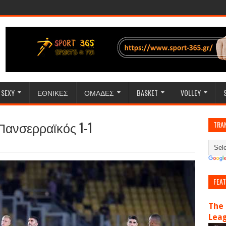
SEXY
ΕΘΝΙΚΕΣ
ΟΜΑΔΕΣ
BASKET
VOLLEY
Πανσερραϊκός 1-1
TRA
FEA
The 
Lea