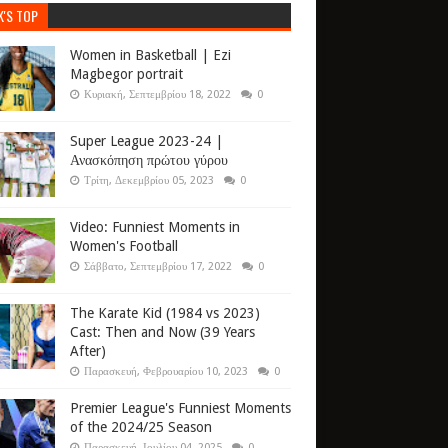
K'S TOP
Women in Basketball | Ezi
Magbegor portrait
Κυριακή, Σεπτεμβρίου 18, 2022
0
Super League 2023-24 |
Ανασκόπηση πρώτου γύρου
Τρίτη, Δεκεμβρίου 05, 2023
0
Video: Funniest Moments in
Women's Football
Σάββατο, Σεπτεμβρίου 17, 2022
0
The Karate Kid (1984 vs 2023)
Cast: Then and Now (39 Years
After)
Παρασκευή, Φεβρουαρίου 10, 2023
0
Premier League's Funniest Moments
of the 2024/25 Season
Παρασκευή, Ιουλίου 04, 2025
0