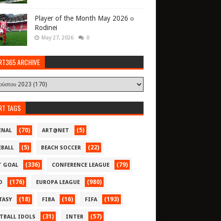
Player of the Month May 2026 ο
Rodinei
May 27, 2026
0
RT365 ARCHIVE
RT TAGS
(70)
(5)
ENAL
ART@NET
(5)
(22)
EBALL
BEACH SOCCER
(336)
(79)
T GOAL
CONFERENCE LEAGUE
(176)
(980)
O
EUROPA LEAGUE
(18)
(16)
(193)
TASY
FIBA
FIFA
(31)
(57)
TBALL IDOLS
INTER