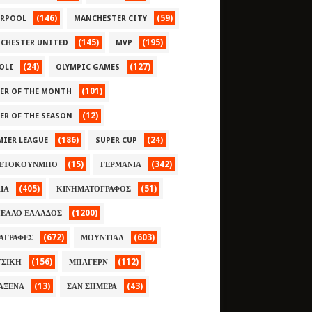
(146)
(59)
ERPOOL
MANCHESTER CITY
(145)
(195)
CHESTER UNITED
MVP
(24)
(127)
OLI
OLYMPIC GAMES
(101)
YER OF THE MONTH
(12)
YER OF THE SEASON
(186)
(24)
MIER LEAGUE
SUPER CUP
(15)
(342)
ΕΤΟΚΟΥΝΜΠΟ
ΓΕΡΜΑΝΙΑ
(405)
(51)
ΛΙΑ
ΚΙΝΗΜΑΤΟΓΡΑΦΟΣ
(1200)
ΕΛΛΟ ΕΛΛΑΔΟΣ
(672)
(603)
ΑΓΡΑΦΕΣ
ΜΟΥΝΤΙΑΛ
(156)
(112)
ΣΙΚΗ
ΜΠΑΓΕΡΝ
(13)
(43)
ΑΞΕΝΑ
ΣΑΝ ΣΗΜΕΡΑ