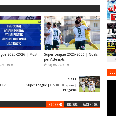
ague 2025-2026 | Most
Super League 2025-2026 | Goals
per Attempts
2026
0
July 03, 2026
0
SUB
NEXT
 TV!
Super League | ΠΑΟΚ - Κηφισιά |
Pregame
BLOGGER
DISQUS
FACEBOOK