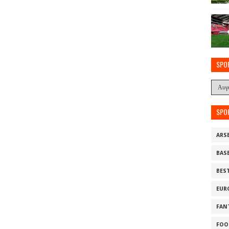
SPO
SPO
ARS
BAS
BES
EUR
FAN
FOO