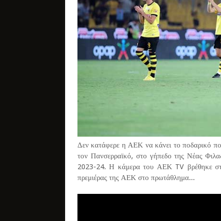
Δεν κατάφερε η ΑΕΚ να κάνει το ποδαρικό πο
τον Πανσερραϊκό, στο γήπεδο της Νέας Φιλα
2023-24. Η κάμερα του ΑΕΚ TV βρέθηκε στ
πρεμιέρας της ΑΕΚ στο πρωτάθλημα...