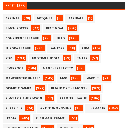
SPORT TAGS
(70)
(5)
(5)
ARSENAL
ART@NET
BASEBALL
(22)
(336)
BEACH SOCCER
BEST GOAL
(79)
(176)
CONFERENCE LEAGUE
EURO
(980)
(18)
(16)
EUROPA LEAGUE
FANTASY
FIBA
(193)
(31)
(57)
FIFA
FOOTBALL IDOLS
INTER
(146)
(59)
LIVERPOOL
MANCHESTER CITY
(145)
(195)
(24)
MANCHESTER UNITED
MVP
NAPOLI
(127)
(101)
OLYMPIC GAMES
PLAYER OF THE MONTH
(12)
(186)
PLAYER OF THE SEASON
PREMIER LEAGUE
(24)
(15)
(342)
SUPER CUP
ΑΝΤΕΤΟΚΟΥΝΜΠΟ
ΓΕΡΜΑΝΙΑ
(405)
(51)
ΙΤΑΛΙΑ
ΚΙΝΗΜΑΤΟΓΡΑΦΟΣ