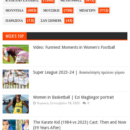
(1200)
(672)
ΚΥΠΕΛΛΟ ΕΛΛΑΔΟΣ
ΜΕΤΑΓΡΑΦΕΣ
(603)
(156)
(112)
ΜΟΥΝΤΙΑΛ
ΜΟΥΣΙΚΗ
ΜΠΑΓΕΡΝ
(13)
(43)
ΠΑΡΑΞΕΝΑ
ΣΑΝ ΣΗΜΕΡΑ
WEEK'S TOP
Video: Funniest Moments in Women's Football
Super League 2023-24 | Ανασκόπηση πρώτου γύρου
Women in Basketball | Ezi Magbegor portrait
Κυριακή, Σεπτεμβρίου 18, 2022
0
The Karate Kid (1984 vs 2023) Cast: Then and Now
(39 Years After)