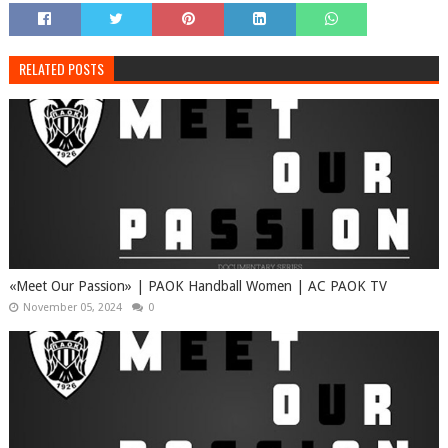
RELATED POSTS
«Meet Our Passion» | PAOK Handball Women | AC PAOK TV
November 05, 2024
0