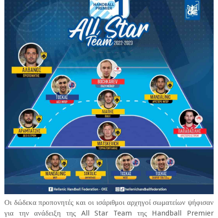
Οι δώδεκα προπονητές και οι ισάριθμοι αρχηγοί σωματείων ψήφισαν
για την ανάδειξη της All Star Team της Handball Premier