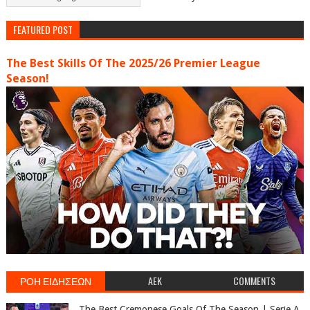
FEATURED POST
The Best Skills Of The 2025/26 Premier League
Season!
ΡΟΗ ΕΙΔΗΣΕΩΝ
AEK
COMMENTS
The Best Cremonese Goals Of The Season | Serie A