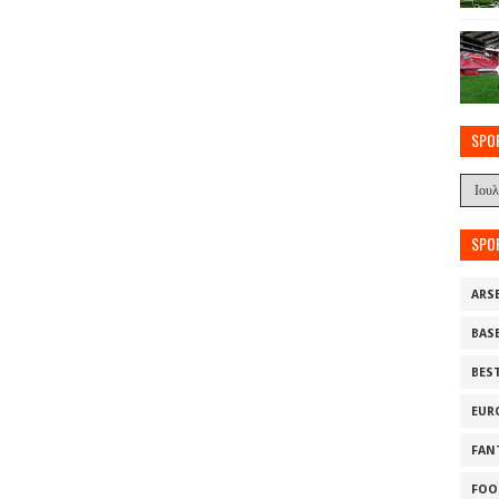
SPO
SPO
ARS
BAS
BES
EUR
FAN
FOO