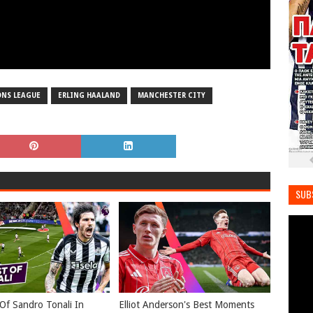
NS LEAGUE
ERLING HAALAND
MANCHESTER CITY
SUB
Of Sandro Tonali In
Elliot Anderson's Best Moments