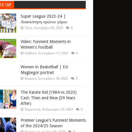
K'S TOP
Super League 2023-24 |
Ανασκόπηση πρώτου γύρου
Τρίτη, Δεκεμβρίου 05, 2023
0
Video: Funniest Moments in
Women's Football
Σάββατο, Σεπτεμβρίου 17, 2022
0
Women in Basketball | Ezi
Magbegor portrait
Κυριακή, Σεπτεμβρίου 18, 2022
0
The Karate Kid (1984 vs 2023)
Cast: Then and Now (39 Years
After)
Παρασκευή, Φεβρουαρίου 10, 2023
0
Premier League's Funniest Moments
of the 2024/25 Season
Παρασκευή, Ιουλίου 04, 2025
0