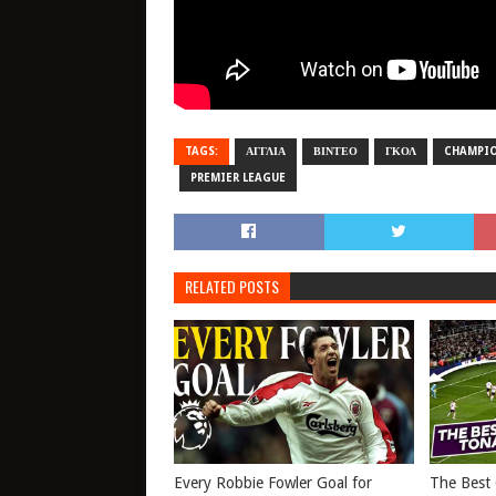
TAGS:
ΑΓΓΛΙΑ
ΒΙΝΤΕΟ
ΓΚΟΛ
CHAMPIO
PREMIER LEAGUE
RELATED POSTS
Every Robbie Fowler Goal for
The Best 