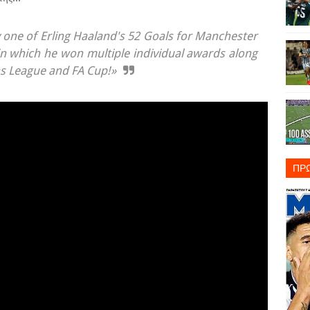
one of Erling Haaland's 52 Goals for Manchester
 in which he won multiple individual awards along
s League and FA Cup!»
ΠΡ