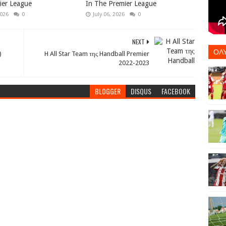
ier League
In The Premier League
2026
0
July 06, 2026
0
NEXT
ΟΛ
)
H All Star Team της Handball Premier
2022-2023
BLOGGER
DISQUS
FACEBOOK