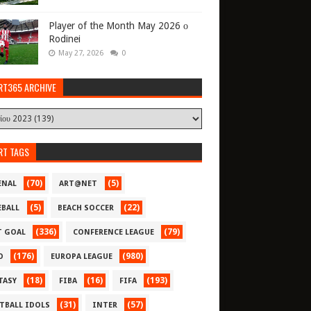
Player of the Month May 2026 ο
Rodinei
May 27, 2026
0
RT365 ARCHIVE
RT TAGS
(70)
(5)
ENAL
ART@NET
(5)
(22)
EBALL
BEACH SOCCER
(336)
(79)
T GOAL
CONFERENCE LEAGUE
(176)
(980)
O
EUROPA LEAGUE
(18)
(16)
(193)
TASY
FIBA
FIFA
(31)
(57)
TBALL IDOLS
INTER