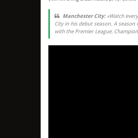
Manchester City:
«Watch every 
City in his debut season. A season
with the Premier League, Champion