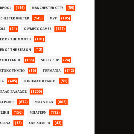
(146)
(59)
ERPOOL
MANCHESTER CITY
(145)
(195)
CHESTER UNITED
MVP
(24)
(127)
OLI
OLYMPIC GAMES
(101)
YER OF THE MONTH
(12)
YER OF THE SEASON
(186)
(24)
MIER LEAGUE
SUPER CUP
(15)
(342)
ΕΤΟΚΟΥΝΜΠΟ
ΓΕΡΜΑΝΙΑ
(405)
(51)
ΛΙΑ
ΚΙΝΗΜΑΤΟΓΡΑΦΟΣ
(1200)
ΕΛΛΟ ΕΛΛΑΔΟΣ
(672)
(603)
ΑΓΡΑΦΕΣ
ΜΟΥΝΤΙΑΛ
(156)
(112)
ΣΙΚΗ
ΜΠΑΓΕΡΝ
(13)
(43)
ΑΞΕΝΑ
ΣΑΝ ΣΗΜΕΡΑ