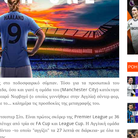
ΡΟΗ
ς στο ποδοσφαιρικό σύμπαν. Τόσο για τα προσωπικά του
εδα, όσο και γιατί η ομάδα του (Manchester City) κατέκτησε
 νεαρό Νορβηγό (ο οποίος γεννήθηκε στην Αγγλία) σέντερ φορ,
ε το... καλημέρα τις προσδοκίες της μεταγραφής του.
ντσεστερ Σίτι. Είναι πρώτος σκόρερ της Premier League με 36
έτυχε από τρία σε FA Cup και League Cup. Η Αγγλική ομάδα
ίντεο -το οποίο "αγγίζει" τα 27 λεπτά σε διάρκεια- με όλα τα
ης...