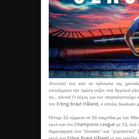
Αποτελεί ένα από τα πρόσωπα της χρονιά
επιτεύγματα την πρώτη σεζόν στα Αγγλικά γήπ
τα... πάντα! Ο λόγος για τον υπερταλαντούχο
τον Erling Braut Håland, ο οποίος δικαίωσε μ
Πέτυχε 52 τέρματα σε 53 παιχνίδια με την Μά
γκολ και του Champions League με 12, ενώ π
δημιούργησε ένα "πλούσιο" και "χορταστικό" β
γκολ του Erling Braut Håland με την φανέλα τ