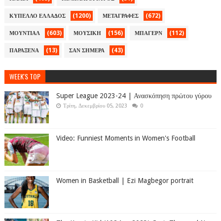
(1200)
(672)
ΚΥΠΕΛΛΟ ΕΛΛΑΔΟΣ
ΜΕΤΑΓΡΑΦΕΣ
(603)
(156)
(112)
ΜΟΥΝΤΙΑΛ
ΜΟΥΣΙΚΗ
ΜΠΑΓΕΡΝ
(13)
(43)
ΠΑΡΑΞΕΝΑ
ΣΑΝ ΣΗΜΕΡΑ
WEEK'S TOP
Super League 2023-24 | Ανασκόπηση πρώτου γύρου
Τρίτη, Δεκεμβρίου 05, 2023
0
Video: Funniest Moments in Women's Football
Women in Basketball | Ezi Magbegor portrait