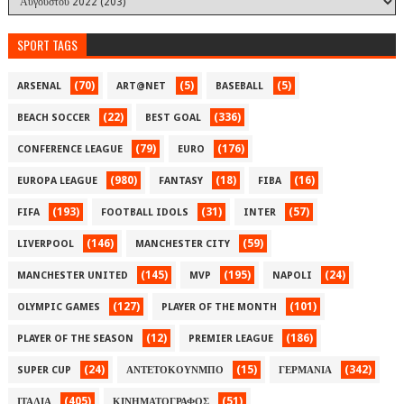
SPORT TAGS
(70)
(5)
(5)
ARSENAL
ART@NET
BASEBALL
(22)
(336)
BEACH SOCCER
BEST GOAL
(79)
(176)
CONFERENCE LEAGUE
EURO
(980)
(18)
(16)
EUROPA LEAGUE
FANTASY
FIBA
(193)
(31)
(57)
FIFA
FOOTBALL IDOLS
INTER
(146)
(59)
LIVERPOOL
MANCHESTER CITY
(145)
(195)
(24)
MANCHESTER UNITED
MVP
NAPOLI
(127)
(101)
OLYMPIC GAMES
PLAYER OF THE MONTH
(12)
(186)
PLAYER OF THE SEASON
PREMIER LEAGUE
(24)
(15)
(342)
SUPER CUP
ΑΝΤΕΤΟΚΟΥΝΜΠΟ
ΓΕΡΜΑΝΙΑ
(405)
(51)
ΙΤΑΛΙΑ
ΚΙΝΗΜΑΤΟΓΡΑΦΟΣ