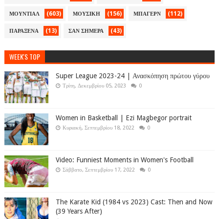
(603)
(156)
(112)
ΜΟΥΝΤΙΑΛ
ΜΟΥΣΙΚΗ
ΜΠΑΓΕΡΝ
(13)
(43)
ΠΑΡΑΞΕΝΑ
ΣΑΝ ΣΗΜΕΡΑ
WEEK'S TOP
Super League 2023-24 | Ανασκόπηση πρώτου γύρου
Τρίτη, Δεκεμβρίου 05, 2023
0
Women in Basketball | Ezi Magbegor portrait
Κυριακή, Σεπτεμβρίου 18, 2022
0
Video: Funniest Moments in Women's Football
Σάββατο, Σεπτεμβρίου 17, 2022
0
The Karate Kid (1984 vs 2023) Cast: Then and Now
(39 Years After)