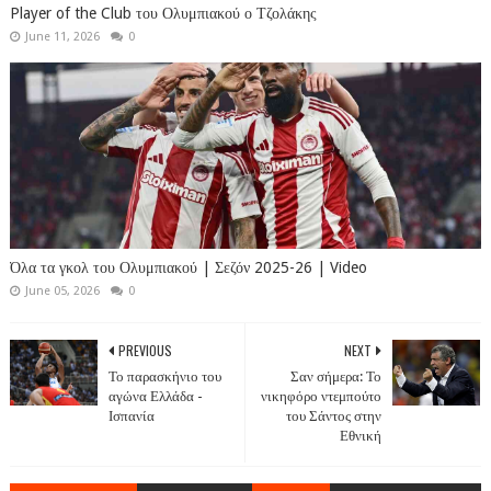
Player of the Club του Ολυμπιακού ο Τζολάκης
June 11, 2026
0
Όλα τα γκολ του Ολυμπιακού | Σεζόν 2025-26 | Video
June 05, 2026
0
PREVIOUS
NEXT
Το παρασκήνιο του
Σαν σήμερα: Το
αγώνα Ελλάδα -
νικηφόρο ντεμπούτο
Ισπανία
του Σάντος στην
Εθνική