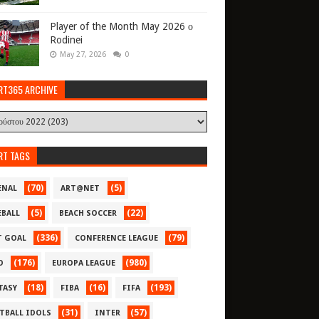
Player of the Month May 2026 ο
Rodinei
May 27, 2026
0
RT365 ARCHIVE
RT TAGS
(70)
(5)
ENAL
ART@NET
(5)
(22)
EBALL
BEACH SOCCER
(336)
(79)
T GOAL
CONFERENCE LEAGUE
(176)
(980)
O
EUROPA LEAGUE
(18)
(16)
(193)
TASY
FIBA
FIFA
(31)
(57)
TBALL IDOLS
INTER