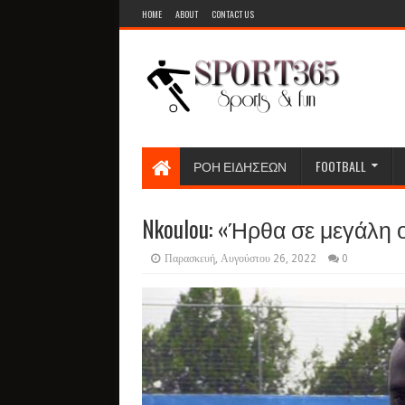
HOME
ABOUT
CONTACT US
ΡΟΗ ΕΙΔΗΣΕΩΝ
FOOTBALL
Nkoulou: «Ήρθα σε μεγάλη ο
Παρασκευή, Αυγούστου 26, 2022
0