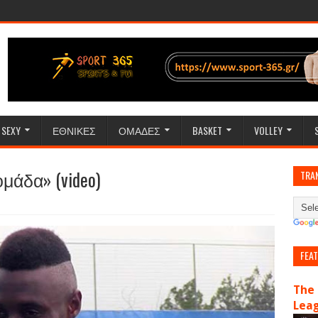
SEXY
ΕΘΝΙΚΕΣ
ΟΜΑΔΕΣ
BASKET
VOLLEY
μάδα» (video)
TRA
FEA
The 
Lea