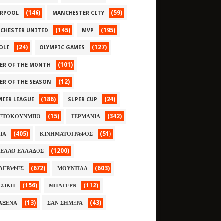
(146)
(59)
ERPOOL
MANCHESTER CITY
(145)
(195)
CHESTER UNITED
MVP
(24)
(127)
OLI
OLYMPIC GAMES
(101)
YER OF THE MONTH
(12)
YER OF THE SEASON
(186)
(24)
MIER LEAGUE
SUPER CUP
(15)
(342)
ΕΤΟΚΟΥΝΜΠΟ
ΓΕΡΜΑΝΙΑ
(405)
(51)
ΛΙΑ
ΚΙΝΗΜΑΤΟΓΡΑΦΟΣ
(1200)
ΕΛΛΟ ΕΛΛΑΔΟΣ
(672)
(603)
ΑΓΡΑΦΕΣ
ΜΟΥΝΤΙΑΛ
(156)
(112)
ΣΙΚΗ
ΜΠΑΓΕΡΝ
(13)
(43)
ΑΞΕΝΑ
ΣΑΝ ΣΗΜΕΡΑ