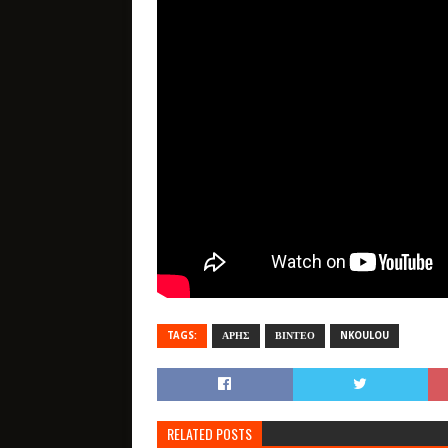
TAGS:
ΑΡΗΣ
ΒΙΝΤΕΟ
NKOULOU
RELATED POSTS