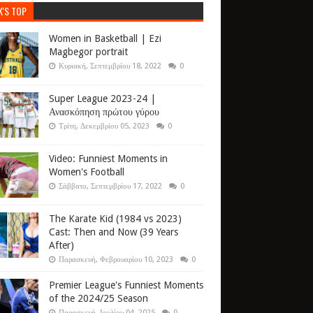
K'S TOP
Women in Basketball | Ezi
Magbegor portrait
Κυριακή, Σεπτεμβρίου 18, 2022
0
Super League 2023-24 |
Ανασκόπηση πρώτου γύρου
Τρίτη, Δεκεμβρίου 05, 2023
0
Video: Funniest Moments in
Women's Football
Σάββατο, Σεπτεμβρίου 17, 2022
0
The Karate Kid (1984 vs 2023)
Cast: Then and Now (39 Years
After)
Παρασκευή, Φεβρουαρίου 10, 2023
0
Premier League's Funniest Moments
of the 2024/25 Season
Παρασκευή, Ιουλίου 04, 2025
0