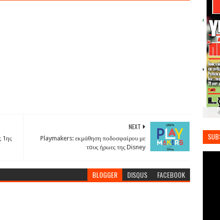
NEXT
SUB
ς 1ης
Playmakers: εκμάθηση ποδοσφαίρου με
τoυς ήρωες της Disney
BLOGGER
DISQUS
FACEBOOK