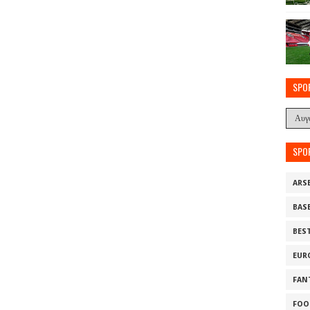
SPO
SPO
ARS
BAS
BES
EUR
FAN
FOO