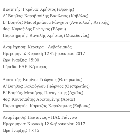
Διαιτητής: Γκράνας Χρήστος (Θράκης)
Α' Βοηθός: Καραβασίλης Βασίλειος (Καβάλας)
Β' Βοηθός: Μπουξμπάουμ Ράινχαρτ (Ανατολικής Αττικής)
4ος: Κυριαζίδης Γεώργιος (Έβρου)
Παρατηρητής: Δαγκλής Χρήστος (Μακεδονίας)
Αναμέτρηση: Κέρκυρα - Λεβαδειακός
Ημερομηνία: Κυριακή 12 Φεβρουαρίου 2017
Ώρα έναρξης: 15:00
Γήπεδο: ΕΑΚ Κέρκυρας
Διαιτητής: Κομίνης Γεώργιος (Θεσπρωτίας)
Α' Βοηθός: Καλφόγλου Γεώργιος (Θεσπρωτίας)
Β' Βοηθός: Μεσσήνης Παναγιώτης (Αχαΐας)
4ος: Κουτσιαύτης Αριστομένης (Άρτας)
Παρατηρητής: Καρατζάς Χαράλαμπος (Εύβοιας)
Αναμέτρηση: Πλατανιάς - ΠΑΣ Γιάννινα
Ημερομηνία: Κυριακή 12 Φεβρουαρίου 2017
Ώρα έναρξης: 17:15