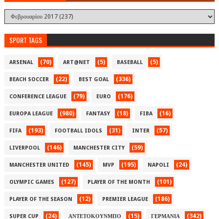
SPORT TAGS
(70)
(5)
(5)
ARSENAL
ART@NET
BASEBALL
(22)
(336)
BEACH SOCCER
BEST GOAL
(79)
(176)
CONFERENCE LEAGUE
EURO
(980)
(18)
(16)
EUROPA LEAGUE
FANTASY
FIBA
(193)
(31)
(57)
FIFA
FOOTBALL IDOLS
INTER
(146)
(59)
LIVERPOOL
MANCHESTER CITY
(145)
(195)
(24)
MANCHESTER UNITED
MVP
NAPOLI
(127)
(101)
OLYMPIC GAMES
PLAYER OF THE MONTH
(12)
(186)
PLAYER OF THE SEASON
PREMIER LEAGUE
(24)
(15)
(342)
SUPER CUP
ΑΝΤΕΤΟΚΟΥΝΜΠΟ
ΓΕΡΜΑΝΙΑ