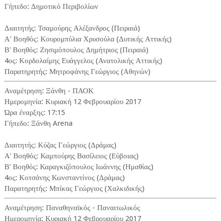
Γήπεδο: Δημοτικό Περιβολίων
Διαιτητής: Τσαμούρης Αλέξανδρος (Πειραιά)
Α' Βοηθός: Κουρομπύλια Χρυσούλα (Δυτικής Αττικής)
Β' Βοηθός: Ζησιμόπουλος Δημήτριος (Πειραιά)
4ος: Κορδολαίμης Ευάγγελος (Ανατολικής Αττικής)
Παρατηρητής: Μητροφάνης Γεώργιος (Αθηνών)
Αναμέτρηση: Ξάνθη - ΠΑΟΚ
Ημερομηνία: Κυριακή 12 Φεβρουαρίου 2017
Ώρα έναρξης: 17:15
Γήπεδο: Ξάνθη Arena
Διαιτητής: Κύζας Γεώργιος (Δράμας)
Α' Βοηθός: Καμπούρης Βασίλειος (Εύβοιας)
Β' Βοηθός: Καραγκιζόπουλος Ιωάννης (Ημαθίας)
4ος: Κοτσάνης Κωνσταντίνος (Δράμας)
Παρατηρητής: Μπίκας Γεώργιος (Χαλκιδικής)
Αναμέτρηση: Παναθηναϊκός - Παναιτωλικός
Ημερομηνία: Κυριακή 12 Φεβρουαρίου 2017