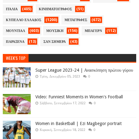
(405)
(51)
ΙΤΑΛΙΑ
ΚΙΝΗΜΑΤΟΓΡΑΦΟΣ
(1200)
(672)
ΚΥΠΕΛΛΟ ΕΛΛΑΔΟΣ
ΜΕΤΑΓΡΑΦΕΣ
(603)
(156)
(112)
ΜΟΥΝΤΙΑΛ
ΜΟΥΣΙΚΗ
ΜΠΑΓΕΡΝ
(13)
(43)
ΠΑΡΑΞΕΝΑ
ΣΑΝ ΣΗΜΕΡΑ
WEEK'S TOP
Super League 2023-24 | Ανασκόπηση πρώτου γύρου
Τρίτη, Δεκεμβρίου 05, 2023
0
Video: Funniest Moments in Women's Football
Σάββατο, Σεπτεμβρίου 17, 2022
0
Women in Basketball | Ezi Magbegor portrait
Κυριακή, Σεπτεμβρίου 18, 2022
0