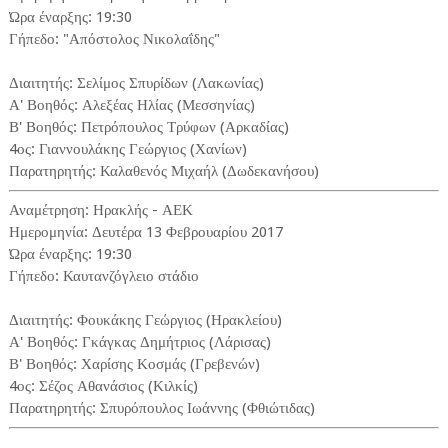
Ώρα έναρξης: 19:30
Γήπεδο: "Απόστολος Νικολαΐδης"
Διαιτητής: Σελίμος Σπυρίδων (Λακωνίας)
Α' Βοηθός: Αλεξέας Ηλίας (Μεσσηνίας)
Β' Βοηθός: Πετρόπουλος Τρύφων (Αρκαδίας)
4ος: Γιαννουλάκης Γεώργιος (Χανίων)
Παρατηρητής: Καλαθενός Μιχαήλ (Δωδεκανήσου)
Αναμέτρηση: Ηρακλής - ΑΕΚ
Ημερομηνία: Δευτέρα 13 Φεβρουαρίου 2017
Ώρα έναρξης: 19:30
Γήπεδο: Καυτανζόγλειο στάδιο
Διαιτητής: Φουκάκης Γεώργιος (Ηρακλείου)
Α' Βοηθός: Γκάγκας Δημήτριος (Λάρισας)
Β' Βοηθός: Χαρίσης Κοσμάς (Γρεβενών)
4ος: Σέζος Αθανάσιος (Κιλκίς)
Παρατηρητής: Σπυρόπουλος Ιωάννης (Φθιώτιδας)