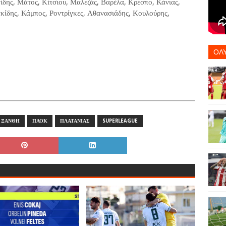
ίδης, Μάτος, Κίτσιου, Μαλεζάς, Βαρέλα, Κρέσπο, Κάνιας,
κίδης, Κάμπος, Ροντρίγκες, Αθανασιάδης, Κουλούρης,
ΟΛ
ΞΑΝΘΗ
ΠΑΟΚ
ΠΛΑΤΑΝΙΑΣ
SUPERLEAGUE