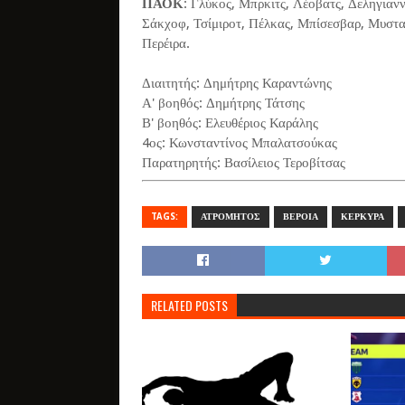
ΠΑΟΚ
: Γλύκος, Μπρκιτς, Λέοβατς, Δεληγιανν
Σάκχοφ, Τσίμιροτ, Πέλκας, Μπίσεσβαρ, Μυστα
Περέιρα.
Διαιτητής: Δημήτρης Καραντώνης
Α' βοηθός: Δημήτρης Τάτσης
Β' βοηθός: Ελευθέριος Καράλης
4ος: Κωνσταντίνος Μπαλατσούκας
Παρατηρητής: Βασίλειος Τεροβίτσας
TAGS:
ΑΤΡΟΜΗΤΟΣ
ΒΕΡΟΙΑ
ΚΕΡΚΥΡΑ
RELATED POSTS