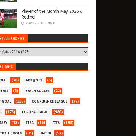
Player of the Month May 2026 ο
Rodinei
May 27, 2026
0
RT365 ARCHIVE
RT TAGS
(70)
(5)
ENAL
ART@NET
(5)
(22)
EBALL
BEACH SOCCER
(336)
(79)
T GOAL
CONFERENCE LEAGUE
(176)
(980)
O
EUROPA LEAGUE
(18)
(16)
(193)
TASY
FIBA
FIFA
(31)
(57)
TBALL IDOLS
INTER