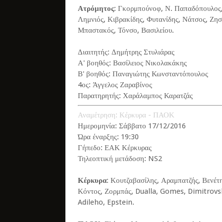
Ατρόμητος
: Γκορμπούνοφ, Ν. Παπαδόπουλος,
Λημνιός, Κιβρακίδης, Φυτανίδης, Νάτσος, Ζη
Μπαστακός, Τόνσο, Βασιλείου.
Διαιτητής: Δημήτρης Στυλιάρας
Α' βοηθός: Βασίλειος Νικολακάκης
Β' βοηθός: Παναγιώτης Κωνσταντόπουλος
4ος: Άγγελος Ζαραβίνος
Παρατηρητής: Χαράλαμπος Καρατζάς
Αναμέτρηση: Κέρκυρα - ΠΑΟΚ
Ημερομηνία: Σάββατο 17/12/2016
Ώρα έναρξης: 19:30
Γήπεδο: ΕΑΚ Κέρκυρας
Τηλεοπτική μετάδοση: NS2
Κέρκυρα
: Κουτζαβασίλης, Αραμπατζής, Βενέτ
Κόντος, Ζορμπάς, Dualla, Gomes, Dimitrovsk
Adileho, Epstein.