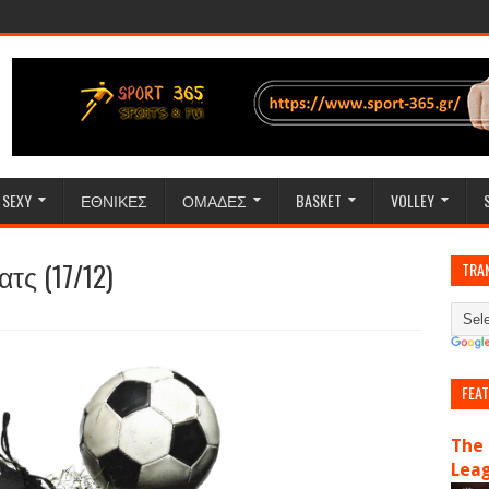
SEXY
ΕΘΝΙΚΕΣ
ΟΜΑΔΕΣ
BASKET
VOLLEY
ατς (17/12)
TRA
FEA
The 
Lea