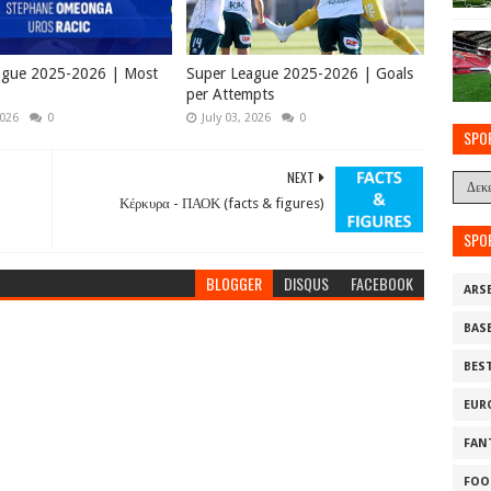
ague 2025-2026 | Most
Super League 2025-2026 | Goals
per Attempts
2026
0
July 03, 2026
0
SPO
NEXT
Κέρκυρα - ΠΑΟΚ (facts & figures)
SPO
BLOGGER
DISQUS
FACEBOOK
ARS
BAS
BES
EUR
FAN
FOO