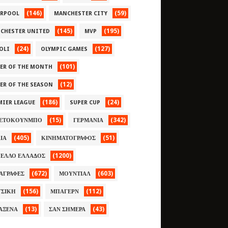
(146)
(59)
ERPOOL
MANCHESTER CITY
(145)
(195)
CHESTER UNITED
MVP
(24)
(127)
OLI
OLYMPIC GAMES
(101)
YER OF THE MONTH
(12)
YER OF THE SEASON
(186)
(24)
MIER LEAGUE
SUPER CUP
(15)
(342)
ΕΤΟΚΟΥΝΜΠΟ
ΓΕΡΜΑΝΙΑ
(405)
(51)
ΛΙΑ
ΚΙΝΗΜΑΤΟΓΡΑΦΟΣ
(1200)
ΕΛΛΟ ΕΛΛΑΔΟΣ
(672)
(603)
ΑΓΡΑΦΕΣ
ΜΟΥΝΤΙΑΛ
(156)
(112)
ΣΙΚΗ
ΜΠΑΓΕΡΝ
(13)
(43)
ΑΞΕΝΑ
ΣΑΝ ΣΗΜΕΡΑ