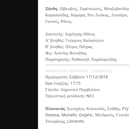
Ξάνθη
: Ζίβκοβιτς, Ζαρόπουλος, Μπαξεβανίδης
Καρασαλίδης, Καμαρά, Ντε Λούκας, Λουσέρο, Β
Γιουνές, Ράνος.
Διαιτητής: Δημήτρης Θάνος
Α' βοηθός: Γεώργιος Καλφόγλου
Β' βοηθός: Πέτρος Πάτρας
4ος: Ανανίας Φωτιάδης
Παρατηρητής: Ναθαναήλ Χαραλαμπίδης
Αναμέτρηση: Πλατανιάς - Ατρόμητος
Ημερομηνία: Σάββατο 17/12/2016
Ώρα έναρξης: 17:15
Γήπεδο: Δημοτικό Περιβολίων
Τηλεοπτική μετάδοση: NS1
Πλατανιάς
: Σωτηρίου, Κοκκαλάς, Στάθης, Pry
Devesa, Munafo, Gnjatic, Μενδρινός, Γουνδο
Τσουράκης, Llorente.