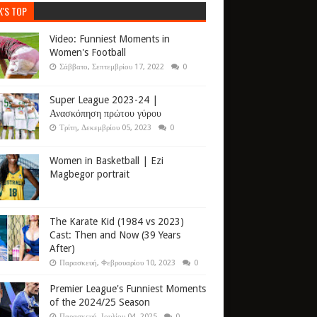
K'S TOP
Video: Funniest Moments in
Women's Football
Σάββατο, Σεπτεμβρίου 17, 2022
0
Super League 2023-24 |
Ανασκόπηση πρώτου γύρου
Τρίτη, Δεκεμβρίου 05, 2023
0
Women in Basketball | Ezi
Magbegor portrait
The Karate Kid (1984 vs 2023)
Cast: Then and Now (39 Years
After)
Παρασκευή, Φεβρουαρίου 10, 2023
0
Premier League's Funniest Moments
of the 2024/25 Season
Παρασκευή, Ιουλίου 04, 2025
0