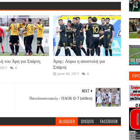
ή του Άρη για Σπάρτη
Άρης: Αύριο η αποστολή για
Σπάρτη
 2017
0
June 09, 2017
0
ΠΡ
NEXT
Πανελευσινιακός - ΠΑΟΚ 0-7 (video)
BLOGGER
DISQUS
FACEBOOK