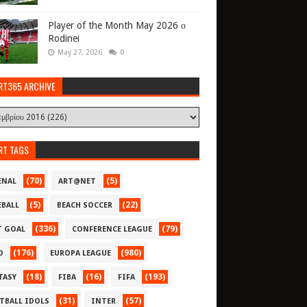
Player of the Month May 2026 ο
Rodinei
May 27, 2026
0
RT365 ARCHIVE
RT TAGS
(70)
(5)
ENAL
ART@NET
(5)
(22)
EBALL
BEACH SOCCER
(336)
(79)
T GOAL
CONFERENCE LEAGUE
(176)
(980)
O
EUROPA LEAGUE
(18)
(16)
(193)
TASY
FIBA
FIFA
(31)
(57)
TBALL IDOLS
INTER