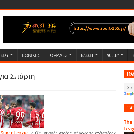
SEXY
ΕΘΝΙΚΕΣ
ΟΜΑΔΕΣ
BASKET
VOLLEY
για Σπάρτη
TRA
FEA
The 
Lea
ν
Super League
, ο Ολυμπιακός στρέφει πλήρως το ενδιαφέρον