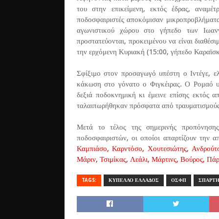
του στην επικείμενη, εκτός έδρας, αναμέ
ποδοσφαιριστές αποκόμισαν μικροπροβλήματα
αγωνιστικού χώρου στο γήπεδο των Ιωαν
προστατεύονται, προκειμένου να είναι διαθέσι
την ερχόμενη Κυριακή (15:00, γήπεδο Καραϊσ
Σφίξιμο στον προσαγωγό υπέστη ο Ιντέγε, ελ
κάκωση στο γόνατο ο Φιγκέιρας. Ο Ρομαό υ
δεξιά ποδοκνημική κι έμεινε επίσης εκτός α
ταλαιπωρήθηκαν πρόσφατα από τραυματισμούς 
Μετά το τέλος της σημερινής προπόνησ
ποδοσφαιριστών, οι οποίοι απαρτίζουν την 
Καμπιάσο, Καρντόσο, Χουτεσιώτης, Ανδρούτ
Μάριν, Τσιμίκας, Λεάλι, Μάρτινς, Βούρος, Πάρ
TAGS:
ΚΥΠΕΛΛΟ ΕΛΛΑΔΟΣ
ΟΣΦΠ
ΣΠΑΡΤ