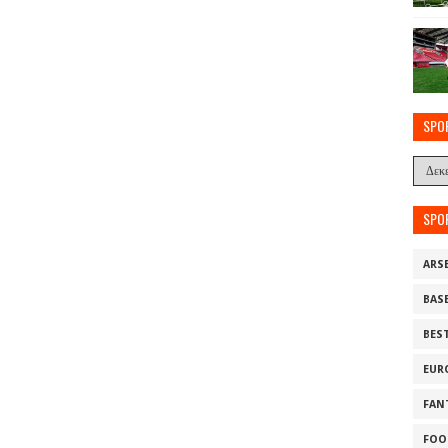
SPO
SPO
ARS
BAS
BES
EUR
FAN
FOO