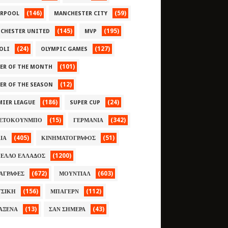
(146)
(59)
ERPOOL
MANCHESTER CITY
(145)
(195)
CHESTER UNITED
MVP
(24)
(127)
OLI
OLYMPIC GAMES
(101)
YER OF THE MONTH
(12)
YER OF THE SEASON
(186)
(24)
MIER LEAGUE
SUPER CUP
(15)
(342)
ΕΤΟΚΟΥΝΜΠΟ
ΓΕΡΜΑΝΙΑ
(405)
(51)
ΛΙΑ
ΚΙΝΗΜΑΤΟΓΡΑΦΟΣ
(1200)
ΕΛΛΟ ΕΛΛΑΔΟΣ
(672)
(603)
ΑΓΡΑΦΕΣ
ΜΟΥΝΤΙΑΛ
(156)
(112)
ΣΙΚΗ
ΜΠΑΓΕΡΝ
(13)
(43)
ΑΞΕΝΑ
ΣΑΝ ΣΗΜΕΡΑ