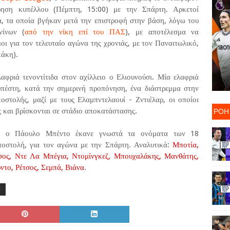
τρηση κυπέλλου (Πέμπτη, 15:00) με την Σπάρτη. Αρκετοί
, τα οποία βγήκαν μετά την επιστροφή στην βάση, λόγω του
νίνων (
από την νίκη επί του ΠΑΣ
), με αποτέλεσμα να
μοι για τον τελευταίο αγώνα της χρονιάς, με τον Παναιτωλικό,
κάκη).
αφριά τενοντίτιδα στον αχίλλειο ο Ελιουνούσι. Μία ελαφριά
πέστη, κατά την σημερινή προπόνηση, ένα διάστρεμμα στην
ποστολής, μαζί με τους Ελαμπντελαουί - Ζντιέλαρ, οι οποίοι
ΡΟΗ
και βρίσκονται σε στάδιο αποκατάστασης.
ης ο Πάουλο Μπέντο έκανε γνωστά τα ονόματα των 18
αποστολή, για τον αγώνα με την Σπάρτη. Αναλυτικά:
Μποτία,
σος, Ντε Λα Μπέγια, Ντομίνγκεζ, Μπουχαλάκης, Μανθάτης,
ντο, Ρέτσος, Σεμπά, Βιάνα
.
Η