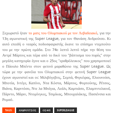
Ξεχωριστό ήταν
το ματς του Ολυμπιακού με τον Λεβαδειακό
, για την
13η αγωνιστική της Super League, για τον Θανάση Ανδρούτσο. Κι
αυτό επειδή ο νεαρός ποδοσφαιριστής έκανε το επίσημο ντεμπούτο
του με την πρώτη ομάδα. Στο 74ο λεπτό λεπτό πήρε την θέση του
Αντρέ Μάρτινς και πέρα από το δικό του "βάπτισμα του πυρός" στην
μεγάλη κατηγορία έγινε και ο 25ος "ερυθρόλευκος" που χρησιμοποιεί
ο Πάουλο Μπέντο στον φετινό μαραθώνιο της Super League. Ως
τώρα με την φανέλα του Ολυμπιακού στην φετινή Super League
έχουν αγωνιστεί και οι: Μιλιβόγεβιτς, Σεμπά, Φιγκέιρας, Ελιουνούσι,
Μποτία, Ιντέγε, Καπίνο, Ντα Κόστα, Μάρτινς, Φορτούνης, Ρέτσος,
Βιάνα, Καρντόσο, Ντε λα Μπέγια, Λεάλι, Καμπιάσο, Ελαμπντελαουΐ,
Πάρντο, Μάριν, Ντομίνγκες, Τσιμίκας, Μπουχαλάκης, Πασιένσια και
Ρομαό.
TAGS:
ΑΝΔΡΟΥΤΣΟΣ
ΟΣΦΠ
SUPERLEAGUE