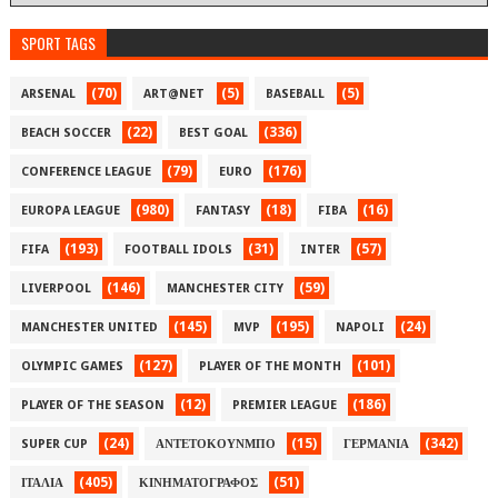
SPORT TAGS
(70)
(5)
(5)
ARSENAL
ART@NET
BASEBALL
(22)
(336)
BEACH SOCCER
BEST GOAL
(79)
(176)
CONFERENCE LEAGUE
EURO
(980)
(18)
(16)
EUROPA LEAGUE
FANTASY
FIBA
(193)
(31)
(57)
FIFA
FOOTBALL IDOLS
INTER
(146)
(59)
LIVERPOOL
MANCHESTER CITY
(145)
(195)
(24)
MANCHESTER UNITED
MVP
NAPOLI
(127)
(101)
OLYMPIC GAMES
PLAYER OF THE MONTH
(12)
(186)
PLAYER OF THE SEASON
PREMIER LEAGUE
(24)
(15)
(342)
SUPER CUP
ΑΝΤΕΤΟΚΟΥΝΜΠΟ
ΓΕΡΜΑΝΙΑ
(405)
(51)
ΙΤΑΛΙΑ
ΚΙΝΗΜΑΤΟΓΡΑΦΟΣ