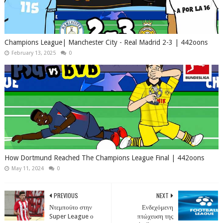
Champions League| Manchester City - Real Madrid 2-3 | 442oons
February 13, 2025
0
How Dortmund Reached The Champions League Final | 442oons
May 11, 2024
0
PREVIOUS
NEXT
Ντεμπούτο στην
Ενδεχόμενη
Super League ο
πτώχευση της