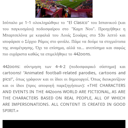
Ισόπαλο με 1-1 ολοκληρώθηκε το "El Clasico" του Ισπανικού (και
του παγκοσμίου) ποδοσφαίρου στο "Καμπ Νου". Προηγήθηκε η
Μπαρτσελόνα με κεφαλιά του Λουίς Σουάρες στο 53ο λεπτό και
ισοφάρισε ο Σέρχιο Ράμος στο φινάλε. Πάμε να δούμε τα στιγμιότυπα
της αναμέτρησης. Όχι τα επίσημα, αλλά τα... ανεπίσημα και σαφώς
πιο ευχάριστα καθώς τα επιμελήθηκε το 442oons.
442oons: σύντμηση των 4-4-2 (ποδοσφαιρικό σύστημα) και
cartoons! "Animated football-related parodies, cartoons and
pics!", όπως γράφουν και οι ίδιοι οι δημιουργοί. Όπως διευκρινίζουν
και οι ίδιοι (προς αποφυγή παρεξηγήσεων): «THE CHARACTERS
AND EVENTS IN THE 442oons WORLD ARE FICTIONAL, AS ARE
THE CHARACTERS BASED ON REAL PEOPLE, ALL OF WHICH
ARE IMPERSONATIONS. ALL CONTENT IS CREATED IN GOOD
SPIRIT.»