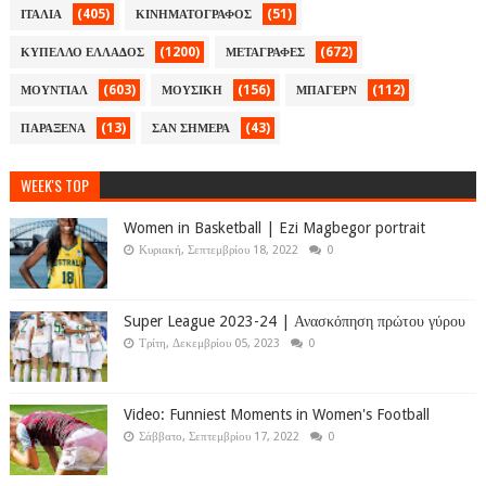
(405)
(51)
ΙΤΑΛΙΑ
ΚΙΝΗΜΑΤΟΓΡΑΦΟΣ
(1200)
(672)
ΚΥΠΕΛΛΟ ΕΛΛΑΔΟΣ
ΜΕΤΑΓΡΑΦΕΣ
(603)
(156)
(112)
ΜΟΥΝΤΙΑΛ
ΜΟΥΣΙΚΗ
ΜΠΑΓΕΡΝ
(13)
(43)
ΠΑΡΑΞΕΝΑ
ΣΑΝ ΣΗΜΕΡΑ
WEEK'S TOP
Women in Basketball | Ezi Magbegor portrait
Κυριακή, Σεπτεμβρίου 18, 2022
0
Super League 2023-24 | Ανασκόπηση πρώτου γύρου
Τρίτη, Δεκεμβρίου 05, 2023
0
Video: Funniest Moments in Women's Football
Σάββατο, Σεπτεμβρίου 17, 2022
0