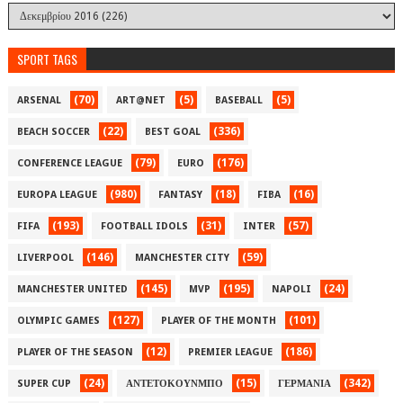
SPORT TAGS
(70)
(5)
(5)
ARSENAL
ART@NET
BASEBALL
(22)
(336)
BEACH SOCCER
BEST GOAL
(79)
(176)
CONFERENCE LEAGUE
EURO
(980)
(18)
(16)
EUROPA LEAGUE
FANTASY
FIBA
(193)
(31)
(57)
FIFA
FOOTBALL IDOLS
INTER
(146)
(59)
LIVERPOOL
MANCHESTER CITY
(145)
(195)
(24)
MANCHESTER UNITED
MVP
NAPOLI
(127)
(101)
OLYMPIC GAMES
PLAYER OF THE MONTH
(12)
(186)
PLAYER OF THE SEASON
PREMIER LEAGUE
(24)
(15)
(342)
SUPER CUP
ΑΝΤΕΤΟΚΟΥΝΜΠΟ
ΓΕΡΜΑΝΙΑ