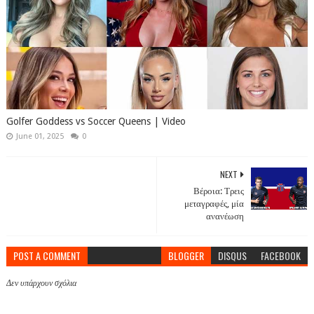
Golfer Goddess vs Soccer Queens | Video
June 01, 2025
0
NEXT
Βέροια: Τρεις
μεταγραφές, μία
ανανέωση
POST A COMMENT
BLOGGER
DISQUS
FACEBOOK
Δεν υπάρχουν σχόλια