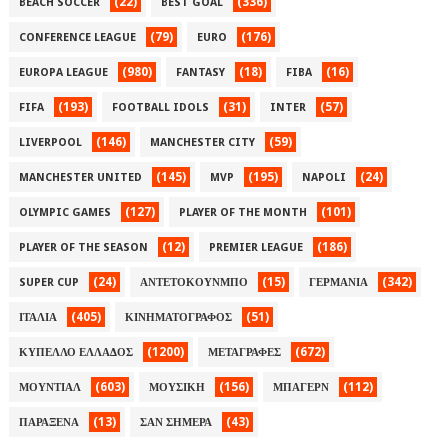
(22)
(336)
BEACH SOCCER
BEST GOAL
(79)
(176)
CONFERENCE LEAGUE
EURO
(980)
(18)
(16)
EUROPA LEAGUE
FANTASY
FIBA
(193)
(31)
(57)
FIFA
FOOTBALL IDOLS
INTER
(146)
(59)
LIVERPOOL
MANCHESTER CITY
(145)
(195)
(24)
MANCHESTER UNITED
MVP
NAPOLI
(127)
(101)
OLYMPIC GAMES
PLAYER OF THE MONTH
(12)
(186)
PLAYER OF THE SEASON
PREMIER LEAGUE
(24)
(15)
(342)
SUPER CUP
ΑΝΤΕΤΟΚΟΥΝΜΠΟ
ΓΕΡΜΑΝΙΑ
(405)
(51)
ΙΤΑΛΙΑ
ΚΙΝΗΜΑΤΟΓΡΑΦΟΣ
(1200)
(672)
ΚΥΠΕΛΛΟ ΕΛΛΑΔΟΣ
ΜΕΤΑΓΡΑΦΕΣ
(603)
(156)
(112)
ΜΟΥΝΤΙΑΛ
ΜΟΥΣΙΚΗ
ΜΠΑΓΕΡΝ
(13)
(43)
ΠΑΡΑΞΕΝΑ
ΣΑΝ ΣΗΜΕΡΑ