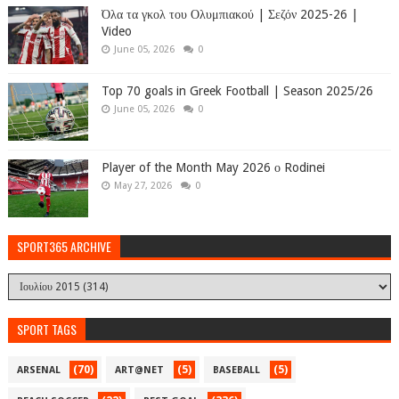
Όλα τα γκολ του Ολυμπιακού | Σεζόν 2025-26 |
Video
June 05, 2026
0
Top 70 goals in Greek Football | Season 2025/26
June 05, 2026
0
Player of the Month May 2026 ο Rodinei
May 27, 2026
0
SPORT365 ARCHIVE
SPORT TAGS
(70)
(5)
(5)
ARSENAL
ART@NET
BASEBALL