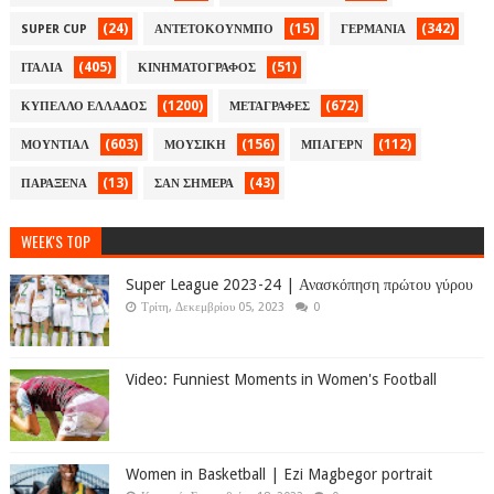
(24)
(15)
(342)
SUPER CUP
ΑΝΤΕΤΟΚΟΥΝΜΠΟ
ΓΕΡΜΑΝΙΑ
(405)
(51)
ΙΤΑΛΙΑ
ΚΙΝΗΜΑΤΟΓΡΑΦΟΣ
(1200)
(672)
ΚΥΠΕΛΛΟ ΕΛΛΑΔΟΣ
ΜΕΤΑΓΡΑΦΕΣ
(603)
(156)
(112)
ΜΟΥΝΤΙΑΛ
ΜΟΥΣΙΚΗ
ΜΠΑΓΕΡΝ
(13)
(43)
ΠΑΡΑΞΕΝΑ
ΣΑΝ ΣΗΜΕΡΑ
WEEK'S TOP
Super League 2023-24 | Ανασκόπηση πρώτου γύρου
Τρίτη, Δεκεμβρίου 05, 2023
0
Video: Funniest Moments in Women's Football
Women in Basketball | Ezi Magbegor portrait