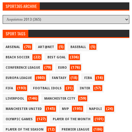
SPORT365 ARCHIVE
SPORT TAGS
(70)
(5)
(5)
ARSENAL
ART@NET
BASEBALL
(22)
(336)
BEACH SOCCER
BEST GOAL
(79)
(176)
CONFERENCE LEAGUE
EURO
(980)
(18)
(16)
EUROPA LEAGUE
FANTASY
FIBA
(193)
(31)
(57)
FIFA
FOOTBALL IDOLS
INTER
(146)
(59)
LIVERPOOL
MANCHESTER CITY
(145)
(195)
(24)
MANCHESTER UNITED
MVP
NAPOLI
(127)
(101)
OLYMPIC GAMES
PLAYER OF THE MONTH
(12)
(186)
PLAYER OF THE SEASON
PREMIER LEAGUE