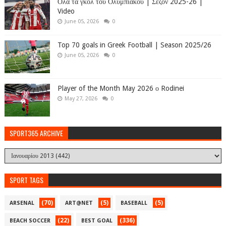
Όλα τα γκολ του Ολυμπιακού | Σεζόν 2025-26 |
Video
June 05, 2026
0
Top 70 goals in Greek Football | Season 2025/26
June 05, 2026
0
Player of the Month May 2026 ο Rodinei
May 27, 2026
0
SPORT365 ARCHIVE
SPORT TAGS
(70)
(5)
(5)
ARSENAL
ART@NET
BASEBALL
(22)
(336)
BEACH SOCCER
BEST GOAL