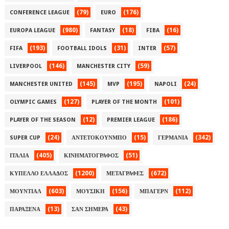
(79)
(176)
CONFERENCE LEAGUE
EURO
(980)
(18)
(16)
EUROPA LEAGUE
FANTASY
FIBA
(193)
(31)
(57)
FIFA
FOOTBALL IDOLS
INTER
(146)
(59)
LIVERPOOL
MANCHESTER CITY
(145)
(195)
(24)
MANCHESTER UNITED
MVP
NAPOLI
(127)
(101)
OLYMPIC GAMES
PLAYER OF THE MONTH
(12)
(186)
PLAYER OF THE SEASON
PREMIER LEAGUE
(24)
(15)
(342)
SUPER CUP
ΑΝΤΕΤΟΚΟΥΝΜΠΟ
ΓΕΡΜΑΝΙΑ
(405)
(51)
ΙΤΑΛΙΑ
ΚΙΝΗΜΑΤΟΓΡΑΦΟΣ
(1200)
(672)
ΚΥΠΕΛΛΟ ΕΛΛΑΔΟΣ
ΜΕΤΑΓΡΑΦΕΣ
(603)
(156)
(112)
ΜΟΥΝΤΙΑΛ
ΜΟΥΣΙΚΗ
ΜΠΑΓΕΡΝ
(13)
(43)
ΠΑΡΑΞΕΝΑ
ΣΑΝ ΣΗΜΕΡΑ