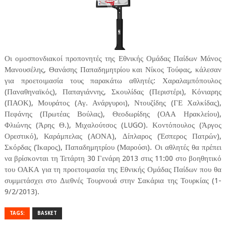
Οι ομοσπονδιακοί προπονητές της Εθνικής Ομάδας Παίδων Μάνος
Μανουσέλης, Θανάσης Παπαδημητρίου και Νίκος Τούφας, κάλεσαν
για προετοιμασία τους παρακάτω αθλητές: Χαραλαμπόπουλος
(Παναθηναϊκός), Παπαγιάννης, Σκουλίδας (Περιστέρι), Κόνιαρης
(ΠΑΟΚ), Μουράτος (Αγ. Ανάργυροι), Ντουζίδης (ΓΕ Χαλκίδας),
Πεφάνης (Πρωτέας Βούλας), Θεοδωρίδης (ΟΑΑ Ηρακλείου),
Φλιώνης (Άρης Θ.), Μιχαλούτσος (LUGO). Κοντόπουλος (Άργος
Ορεστικό), Καράμπελας (ΑΟΝΑ), Δίπλαρος (Έσπερος Πατρών),
Σκόρδας (Ίκαρος), Παπαδημητρίου (Μαρούσι). Οι αθλητές θα πρέπει
να βρίσκονται τη Τετάρτη 30 Γενάρη 2013 στις 11:00 στο βοηθητικό
του ΟΑΚΑ για τη προετοιμασία της Εθνικής Ομάδας Παίδων που θα
συμμετάσχει στο Διεθνές Τουρνουά στην Σακάρια της Τουρκίας (1-
9/2/2013).
TAGS:
BASKET