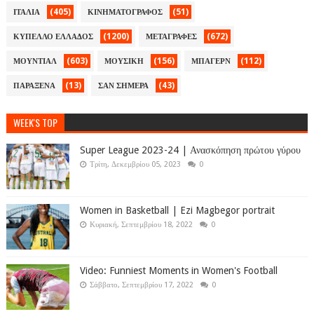
(405)
(51)
ΙΤΑΛΙΑ
ΚΙΝΗΜΑΤΟΓΡΑΦΟΣ
(1200)
(672)
ΚΥΠΕΛΛΟ ΕΛΛΑΔΟΣ
ΜΕΤΑΓΡΑΦΕΣ
(603)
(156)
(112)
ΜΟΥΝΤΙΑΛ
ΜΟΥΣΙΚΗ
ΜΠΑΓΕΡΝ
(13)
(43)
ΠΑΡΑΞΕΝΑ
ΣΑΝ ΣΗΜΕΡΑ
WEEK'S TOP
Super League 2023-24 | Ανασκόπηση πρώτου γύρου
Τρίτη, Δεκεμβρίου 05, 2023
0
Women in Basketball | Ezi Magbegor portrait
Κυριακή, Σεπτεμβρίου 18, 2022
0
Video: Funniest Moments in Women's Football
Σάββατο, Σεπτεμβρίου 17, 2022
0