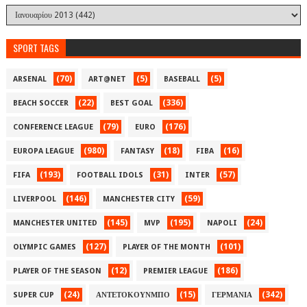
SPORT TAGS
(70)
(5)
(5)
ARSENAL
ART@NET
BASEBALL
(22)
(336)
BEACH SOCCER
BEST GOAL
(79)
(176)
CONFERENCE LEAGUE
EURO
(980)
(18)
(16)
EUROPA LEAGUE
FANTASY
FIBA
(193)
(31)
(57)
FIFA
FOOTBALL IDOLS
INTER
(146)
(59)
LIVERPOOL
MANCHESTER CITY
(145)
(195)
(24)
MANCHESTER UNITED
MVP
NAPOLI
(127)
(101)
OLYMPIC GAMES
PLAYER OF THE MONTH
(12)
(186)
PLAYER OF THE SEASON
PREMIER LEAGUE
(24)
(15)
(342)
SUPER CUP
ΑΝΤΕΤΟΚΟΥΝΜΠΟ
ΓΕΡΜΑΝΙΑ