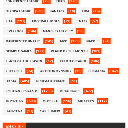
(79)
(176)
CONFERENCE LEAGUE
EURO
(980)
(18)
(16)
EUROPA LEAGUE
FANTASY
FIBA
(193)
(31)
(57)
FIFA
FOOTBALL IDOLS
INTER
(146)
(59)
LIVERPOOL
MANCHESTER CITY
(145)
(195)
(24)
MANCHESTER UNITED
MVP
NAPOLI
(127)
(101)
OLYMPIC GAMES
PLAYER OF THE MONTH
(12)
(186)
PLAYER OF THE SEASON
PREMIER LEAGUE
(24)
(15)
(342)
SUPER CUP
ΑΝΤΕΤΟΚΟΥΝΜΠΟ
ΓΕΡΜΑΝΙΑ
(405)
(51)
ΙΤΑΛΙΑ
ΚΙΝΗΜΑΤΟΓΡΑΦΟΣ
(1200)
(672)
ΚΥΠΕΛΛΟ ΕΛΛΑΔΟΣ
ΜΕΤΑΓΡΑΦΕΣ
(603)
(156)
(112)
ΜΟΥΝΤΙΑΛ
ΜΟΥΣΙΚΗ
ΜΠΑΓΕΡΝ
(13)
(43)
ΠΑΡΑΞΕΝΑ
ΣΑΝ ΣΗΜΕΡΑ
WEEK'S TOP