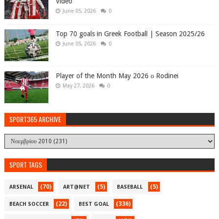
Video
June 05, 2026
0
Top 70 goals in Greek Football | Season 2025/26
June 05, 2026
0
Player of the Month May 2026 ο Rodinei
May 27, 2026
0
SPORT365 ARCHIVE
SPORT TAGS
(70)
(5)
(5)
ARSENAL
ART@NET
BASEBALL
(22)
(336)
BEACH SOCCER
BEST GOAL