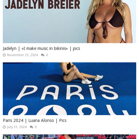
Jadelyn | «I make music in bikinis» | pics
November 23, 2024
0
Paris 2024 | Luana Alonso | Pics
July 31, 2024
0