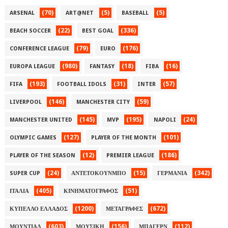
(70)
(5)
(5)
ARSENAL
ART@NET
BASEBALL
(22)
(336)
BEACH SOCCER
BEST GOAL
(79)
(176)
CONFERENCE LEAGUE
EURO
(980)
(18)
(16)
EUROPA LEAGUE
FANTASY
FIBA
(193)
(31)
(57)
FIFA
FOOTBALL IDOLS
INTER
(146)
(59)
LIVERPOOL
MANCHESTER CITY
(145)
(195)
(24)
MANCHESTER UNITED
MVP
NAPOLI
(127)
(101)
OLYMPIC GAMES
PLAYER OF THE MONTH
(12)
(186)
PLAYER OF THE SEASON
PREMIER LEAGUE
(24)
(15)
(342)
SUPER CUP
ΑΝΤΕΤΟΚΟΥΝΜΠΟ
ΓΕΡΜΑΝΙΑ
(405)
(51)
ΙΤΑΛΙΑ
ΚΙΝΗΜΑΤΟΓΡΑΦΟΣ
(1200)
(672)
ΚΥΠΕΛΛΟ ΕΛΛΑΔΟΣ
ΜΕΤΑΓΡΑΦΕΣ
(603)
(156)
(112)
ΜΟΥΝΤΙΑΛ
ΜΟΥΣΙΚΗ
ΜΠΑΓΕΡΝ