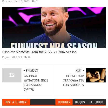
November 10, 2023
0
Funniest Moments From the 2022-23 NBA Season
June 28, 2023
0
PREVIOUS
NEXT
ΑΝ ΕΙΝΑΙ
ΠΟΡΝΟΣΤΑΡ
ΔΥΝΑΤΟΝ!!! [ΠΩΣ
ΤΡΑΓΟΥΔΑ ΓΙΑ
ΤΟ ΕΧΑΣΕΣ;
ΤΟΝ ΛΑΠΟΡΤΑ
(part4)]
POST A COMMENT
BLOGGER
DISQUS
FACEBOOK