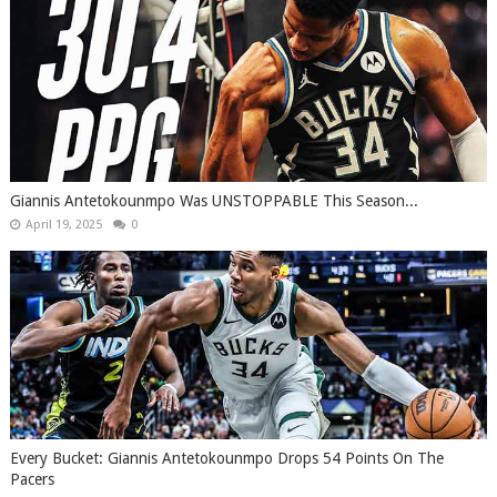
Giannis Antetokounmpo Was UNSTOPPABLE This Season...
April 19, 2025
0
Every Bucket: Giannis Antetokounmpo Drops 54 Points On The
Pacers