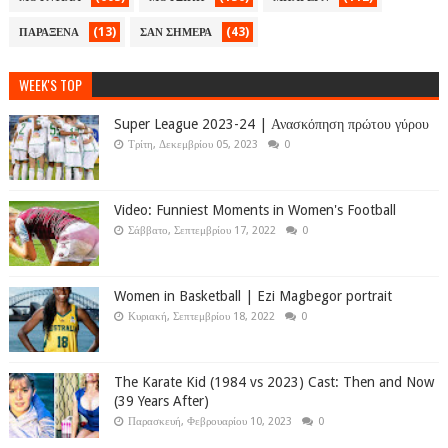
(13)
(43)
ΠΑΡΑΞΕΝΑ
ΣΑΝ ΣΗΜΕΡΑ
WEEK'S TOP
Super League 2023-24 | Ανασκόπηση πρώτου γύρου
Τρίτη, Δεκεμβρίου 05, 2023
0
Video: Funniest Moments in Women's Football
Σάββατο, Σεπτεμβρίου 17, 2022
0
Women in Basketball | Ezi Magbegor portrait
Κυριακή, Σεπτεμβρίου 18, 2022
0
The Karate Kid (1984 vs 2023) Cast: Then and Now
(39 Years After)
Παρασκευή, Φεβρουαρίου 10, 2023
0