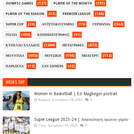
(127)
(101)
OLYMPIC GAMES
PLAYER OF THE MONTH
(12)
(186)
PLAYER OF THE SEASON
PREMIER LEAGUE
(24)
(15)
(342)
SUPER CUP
ΑΝΤΕΤΟΚΟΥΝΜΠΟ
ΓΕΡΜΑΝΙΑ
(405)
(51)
ΙΤΑΛΙΑ
ΚΙΝΗΜΑΤΟΓΡΑΦΟΣ
(1200)
(672)
ΚΥΠΕΛΛΟ ΕΛΛΑΔΟΣ
ΜΕΤΑΓΡΑΦΕΣ
(603)
(156)
(112)
ΜΟΥΝΤΙΑΛ
ΜΟΥΣΙΚΗ
ΜΠΑΓΕΡΝ
(13)
(43)
ΠΑΡΑΞΕΝΑ
ΣΑΝ ΣΗΜΕΡΑ
WEEK'S TOP
Women in Basketball | Ezi Magbegor portrait
Κυριακή, Σεπτεμβρίου 18, 2022
0
Super League 2023-24 | Ανασκόπηση πρώτου γύρου
Τρίτη, Δεκεμβρίου 05, 2023
0