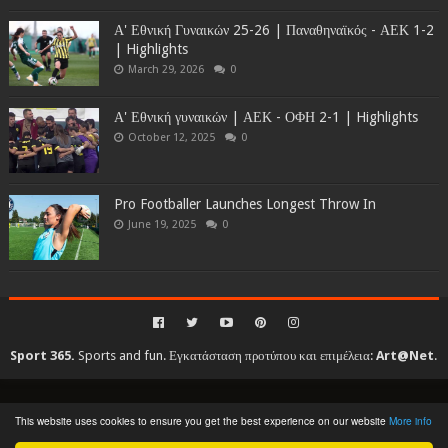
Α' Εθνική Γυναικών 25-26 | Παναθηναϊκός - ΑΕΚ 1-2
| Highlights
March 29, 2026
0
Α' Εθνική γυναικών | ΑΕΚ - ΟΦΗ 2-1 | Highlights
October 12, 2025
0
Pro Footballer Launches Longest Throw In
June 19, 2025
0
Sport 365.
Sports and fun. Εγκατάσταση προτύπου και επιμέλεια:
Art@Net
.
Copyright © 2010-2026. All rights reserved...
This website uses cookies to ensure you get the best experience on our website
More info
Created By
SoraTemplates
| Distributed By
Gooyaabi Templates