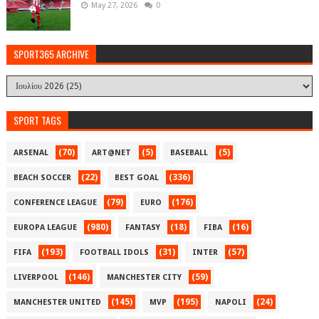
May 27, 2026
0
SPORT365 ARCHIVE
SPORT TAGS
(70)
(5)
(5)
ARSENAL
ART@NET
BASEBALL
(22)
(336)
BEACH SOCCER
BEST GOAL
(79)
(176)
CONFERENCE LEAGUE
EURO
(980)
(18)
(16)
EUROPA LEAGUE
FANTASY
FIBA
(193)
(31)
(57)
FIFA
FOOTBALL IDOLS
INTER
(146)
(59)
LIVERPOOL
MANCHESTER CITY
(145)
(195)
(24)
MANCHESTER UNITED
MVP
NAPOLI