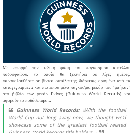
Με αφορμή την τελική φάση του παγκοσμίου κυπέλλου
ποδοσφαίρου, το οποίο θα ξεκινήσει σε λίγες ημέρες,
παρακολουθήστε σε βίντεο οκτάλεπτης διάρκειας ορισμένα από τα
καταγεγραμμένα και πιστοποιημένα παγκόσμια ρεκόρ που "μπήκαν"
στο βιβλίο των ρεκόρ Γκίνες (Guinness World Records) και
αφορούν το ποδόσφαιρο...
Guinness World Records:
«With the football
World Cup not long away now, we thought we'd
showcase some of the greatest football related
Guinness World Records title holders.»