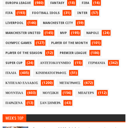
(980)
(18)
(16)
EUROPA LEAGUE
FANTASY
FIBA
(193)
(31)
(57)
FIFA
FOOTBALL IDOLS
INTER
(146)
(59)
LIVERPOOL
MANCHESTER CITY
(145)
(195)
(24)
MANCHESTER UNITED
MVP
NAPOLI
(127)
(101)
OLYMPIC GAMES
PLAYER OF THE MONTH
(12)
(186)
PLAYER OF THE SEASON
PREMIER LEAGUE
(24)
(15)
(342)
SUPER CUP
ΑΝΤΕΤΟΚΟΥΝΜΠΟ
ΓΕΡΜΑΝΙΑ
(405)
(51)
ΙΤΑΛΙΑ
ΚΙΝΗΜΑΤΟΓΡΑΦΟΣ
(1200)
(672)
ΚΥΠΕΛΛΟ ΕΛΛΑΔΟΣ
ΜΕΤΑΓΡΑΦΕΣ
(603)
(156)
(112)
ΜΟΥΝΤΙΑΛ
ΜΟΥΣΙΚΗ
ΜΠΑΓΕΡΝ
(13)
(43)
ΠΑΡΑΞΕΝΑ
ΣΑΝ ΣΗΜΕΡΑ
WEEK'S TOP