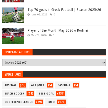
Top 70 goals in Greek Football | Season 2025/26
June 05, 2026
0
Player of the Month May 2026 ο Rodinei
May 27, 2026
0
SPORT365 ARCHIVE
SPORT TAGS
(70)
(5)
(5)
ARSENAL
ART@NET
BASEBALL
(22)
(336)
BEACH SOCCER
BEST GOAL
(79)
(176)
CONFERENCE LEAGUE
EURO